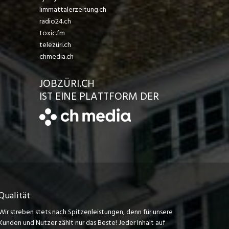
limmattalerzeitung.ch
radio24.ch
toxic.fm
telezüri.ch
chmedia.ch
JOBZÜRI.CH
IST EINE PLATTFORM DER
Qualität
Wir streben stets nach Spitzenleistungen, denn für unsere
Kunden und Nutzer zählt nur das Beste! Jeder Inhalt auf