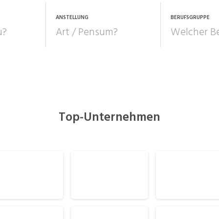
ANSTELLUNG
BERUFSGRUPPE
Bildung, Kunst, Design
10-100%
Pensum
POSITION
au, Handwerk, Elektro
Berufe, Sport
Temporär (befristet)
Führung
Einkauf, Logistik, Tra
onsulting, Human Resources
Verkehr
Top-Unternehmen
Praktikum
Manage
nanzen, Controlling, Treuhand,
Gartenbau, Landwirts
echt
Forstwirtschaft
Ferienjob
mmobilien, Facility Management,
Industrie, Maschinenb
einigung
Anlagenbau, Produkti
aufm. Berufe, Kundendienst,
Körperpflege, Wellne
erwaltung
chanik, Elektronik, Optik
Medizin, Gesundheit