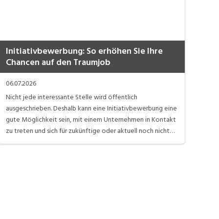
Initiativbewerbung: So erhöhen Sie Ihre
Kei
Chancen auf den Traumjob
Mö
06.07.2026
29.0
Nicht jede interessante Stelle wird öffentlich
Nich
ausgeschrieben. Deshalb kann eine Initiativbewerbung eine
eine
gute Möglichkeit sein, mit einem Unternehmen in Kontakt
ist 
zu treten und sich für zukünftige oder aktuell noch nicht
die 
publizierte Positionen ins Gespräch zu bringen.Gerade
Schr
Unternehmen, die auf ihrer Karriereseite ausdrücklich
bede
Initiativbewerbungen begrüssen, sind offen für passende
gest
Talente und interessante Profile.
eige