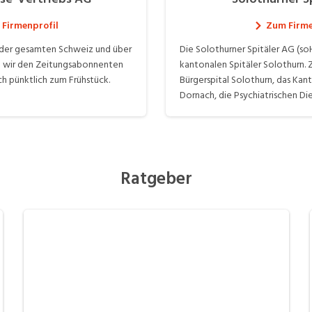
Firmenprofil
Zum Firme
 der gesamten Schweiz und über
Die Solothurner Spitäler AG (so
rn wir den Zeitungsabonnenten
kantonalen Spitäler Solothurn. 
ich pünktlich zum Frühstück.
Bürgerspital Solothurn, das Kant
Dornach, die Psychiatrischen D
ambulante Angebote. Über 450
den verschiedensten Berufsgru
für das Wohl unserer Patientinn
Eigentümer der gemeinnützigen 
zurzeit der Kanton Solothurn. U
Ratgeber
Partner-Ambulatorien: Bürgerspital Solothurn
Kantonsspital Olten Spital Dornach Psychiatrische
Dienste Ambulante Dienste Gesundheitszentrum
Grenchen Radio-Onkologie Solothurn (ROSOL) Ärztehaus
Balsthal Gruppenpraxis Herr