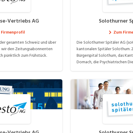
sse-Vertriebs AG
Solothurner S
Firmenprofil
Zum Firme
 der gesamten Schweiz und über
Die Solothurner Spitäler AG (so
rn wir den Zeitungsabonnenten
kantonalen Spitäler Solothurn. 
ich pünktlich zum Frühstück.
Bürgerspital Solothurn, das Kant
Dornach, die Psychiatrischen D
ambulante Angebote. Über 450
den verschiedensten Berufsgru
für das Wohl unserer Patientinn
Eigentümer der gemeinnützigen 
zurzeit der Kanton Solothurn. U
Partner-Ambulatorien: Bürgerspital Solothurn
Kantonsspital Olten Spital Dornach Psychiatrische
Dienste Ambulante Dienste Gesundheitszentrum
Grenchen Radio-Onkologie Solothurn (ROSOL) Ärztehaus
Balsthal Gruppenpraxis Herr
sse-Vertriebs AG
Solothurner S