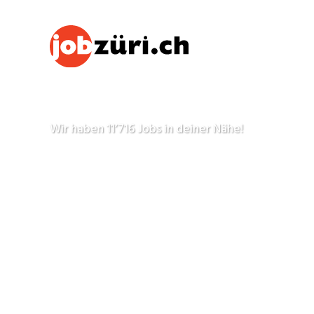
Wir haben
11’716
Jobs in deiner Nähe!