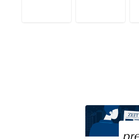
Medien, Druck
(F
V
Sicherheit, Rettung, Polizei, Zoll
A