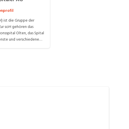
nprofil
H) ist die Gruppe der
Zur soH gehören das
onsspital Olten, das Spital
ienste und verschiedene
0 Mitarbeitenden aus
ppen arbeiten zusammen
en und Patienten. Einziger
Aktiengesellschaft ist
nsere Spitäler und
enmatt Däniken