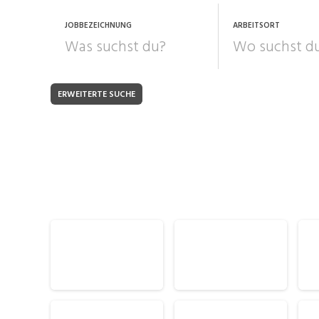
JOBBEZEICHNUNG
ARBEITSORT
ERWEITERTE SUCHE
JOB-TYP
Bank, Versicherung
B
Festanstellung
Chemie, Pharma, Biotechnologie
C
Freelance
Fi
Engineering, Technik, Architektur
R
Lehrstelle
Gastronomie, Hotellerie,
I
Tourismus, Lebensmittel
R
K
Informatik, Telekommunikation
V
Marketing, Kommunikation,
Me