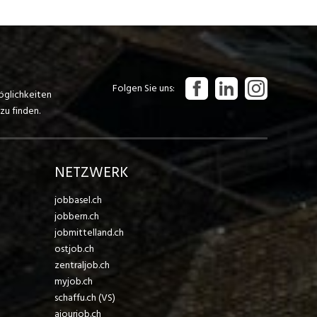
Folgen Sie uns
öglichkeiten
zu finden.
NETZWERK
jobbasel.ch
jobbern.ch
jobmittelland.ch
ostjob.ch
zentraljob.ch
myjob.ch
schaffu.ch (VS)
ajourjob.ch