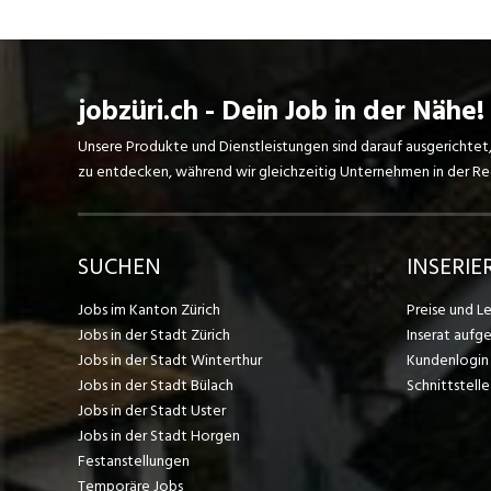
jobzüri.ch - Dein Job in der Nähe!
Unsere Produkte und Dienstleistungen sind darauf ausgerichtet
zu entdecken, während wir gleichzeitig Unternehmen in der Regi
SUCHEN
INSERIE
Jobs im Kanton Zürich
Preise und L
Jobs in der Stadt Zürich
Inserat aufg
Jobs in der Stadt Winterthur
Kundenlogin
Jobs in der Stadt Bülach
Schnittstelle
Jobs in der Stadt Uster
Jobs in der Stadt Horgen
Festanstellungen
Temporäre Jobs