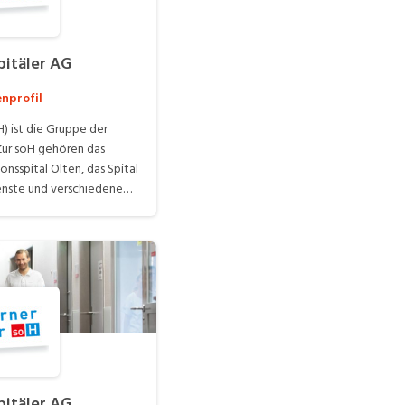
pitäler AG
nprofil
H) ist die Gruppe der
Zur soH gehören das
onsspital Olten, das Spital
ienste und verschiedene
0 Mitarbeitenden aus
ppen arbeiten zusammen
en und Patienten. Einziger
Aktiengesellschaft ist
nsere Spitäler und
enmatt Däniken
pitäler AG