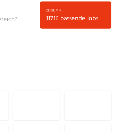
ZEIGE MIR
11716 passende Jobs
, Soziale
sposition
nsport,
ment / Kader
chaft,
au,
on
ss
swesen,