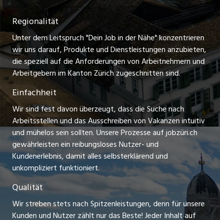
ostjob.ch
Temporäre Jobs
Regionalität
Impressum
zentraljob.ch
Freelance Jobs
Unter dem Leitspruch "Dein Job in der Nähe" konzentrieren
Stellenmeldepflicht
myjob.ch
wir uns darauf, Produkte und Dienstleistungen anzubieten,
Praktikum-Jobs
die speziell auf die Anforderungen von Arbeitnehmern und
schaffu.ch (VS)
Arbeitgebern im Kanton Zürich zugeschnitten sind.
Lehrstellen
Einfachheit
ajourjob.ch
Ferienjobs
Wir sind fest davon überzeugt, dass die Suche nach
limmattalerzeitung.ch
Arbeitsstellen und das Ausschreiben von Vakanzen intuitiv
Führungspositionen
und mühelos sein sollten. Unsere Prozesse auf jobzüri.ch
radio24.ch
gewährleisten ein reibungsloses Nutzer- und
Arbeitgeber
Kundenerlebnis, damit alles selbsterklärend und
toxic.fm
unkompliziert funktioniert.
Jobline
telezüri.ch
Qualität
Wir streben stets nach Spitzenleistungen, denn für unsere
chmedia.ch
Kunden und Nutzer zählt nur das Beste! Jeder Inhalt auf