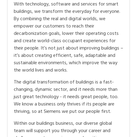
Infrastructure in Zug mit rund 70'000 Mitarbeitenden
With technology, software and services for smart
weltweit machen Siemens zu einem entscheidenden
buildings, we transform the everyday for everyone.
Faktor für den Wissensstandort Schweiz. In der
By combining the real and digital worlds, we
Dekarbonisierung und der Digitalisierung der
empower our customers to reach their
Infrastruktur übernimmt Siemens Schweiz eine
decarbonization goals, lower their operating costs
Vorreiterrolle.
and create world-class occupant experiences for
their people. It’s not just about improving buildings –
it’s about creating efficient, safe, adaptable and
Arbeiten bei Siemens
sustainable environments, which improve the way
the world lives and works.
Improving everyday
Wir sind das richtige Unternehmen für dich, wenn du
The digital transformation of buildings is a fast-
einen direkten Einfluss auf den Alltag haben willst und
changing, dynamic sector, and it needs more than
just great technology - it needs great people, too.
diesen mit zukunftsweisenden Technologien aktiv
We know a business only thrives if its people are
mitgestalten und verbessern möchtest.
thriving, so at Siemens we put our people first.
Welcome to the new world of work
Within our buildings business, our diverse global
Wir sind der richtige Arbeitgeber für dich, wenn du in
team will support you through your career and