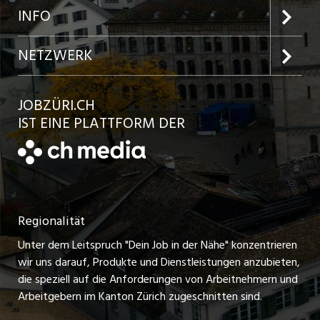
Jobs in der Stadt Zürich
Preise und Leistungen
INFO
Jobs in der Stadt Winterthur
Inserat aufgeben
Team
NETZWERK
Jobs in der Stadt Bülach
Kundenlogin
Ratgeber
jobbasel.ch
JOBZÜRI.CH
Jobs in der Stadt Uster
Schnittstelle
AGB
IST EINE PLATTFORM DER
jobbern.ch
Jobs in der Stadt Horgen
Datenschutzerklärung
jobmittelland.ch
Festanstellungen
Nutzungsbedingungen
ostjob.ch
Temporäre Jobs
Regionalität
Impressum
zentraljob.ch
Freelance Jobs
Unter dem Leitspruch "Dein Job in der Nähe" konzentrieren
Stellenmeldepflicht
myjob.ch
wir uns darauf, Produkte und Dienstleistungen anzubieten,
Praktikum-Jobs
die speziell auf die Anforderungen von Arbeitnehmern und
schaffu.ch (VS)
Arbeitgebern im Kanton Zürich zugeschnitten sind.
Lehrstellen