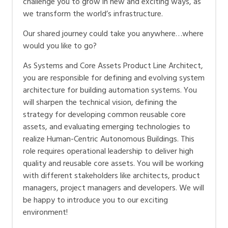
einer offenen und flexiblen Arbeitswelt auf neue Art
challenge you to grow in new and exciting ways, as
und Weise Grosses bewegen möchtest und dabei
we transform the world’s infrastructure.
dich selbst sein kannst.
Our shared journey could take you anywhere…where
would you like to go?
Ein attraktives Arbeitsumfeld
As Systems and Core Assets Product Line Architect,
Wir bieten dir ein modernes und attraktives
you are responsible for defining and evolving system
Arbeitsumfeld. Du hast die Möglichkeit, da zu
architecture for building automation systems. You
arbeiten, wo du am produktivsten bist. Ob dies zu
will sharpen the technical vision, defining the
Hause, im Büro oder unterwegs ist, ist dir überlassen.
strategy for developing common reusable core
Für uns sind unsere Büros deshalb auch ein Ort der
assets, and evaluating emerging technologies to
Begegnung, wo wir uns austauschen und zusammen
realize Human-Centric Autonomous Buildings. This
an den Lösungen von morgen arbeiten. Unsere
role requires operational leadership to deliver high
Schweizer Hauptstandorte befinden sich in Zug,
quality and reusable core assets. You will be working
Zürich und Wallisellen.
with different stakeholders like architects, product
managers, project managers and developers. We will
Neugierig geworden?
be happy to introduce you to our exciting
Hier findest du mehr heraus.
environment!