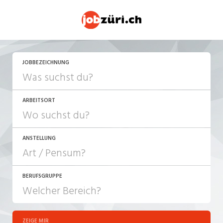
JETZT BEWERBEN
JOBBEZEICHNUNG
ARBEITSORT
ANSTELLUNG
BERUFSGRUPPE
JOB-TYP
10-100%
Festanstellung
ZEIGE MIR