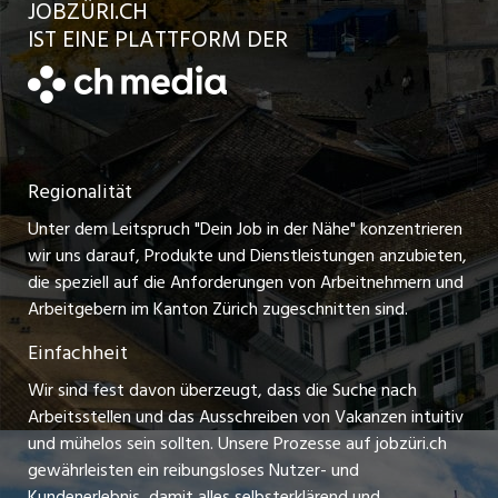
JOBZÜRI.CH
Jobs in der Stadt Uster
Schnittstelle
AGB
IST EINE PLATTFORM DER
jobbern.ch
Jobs in der Stadt Horgen
Datenschutzerklärung
jobmittelland.ch
Festanstellungen
Nutzungsbedingungen
ostjob.ch
Temporäre Jobs
Regionalität
Impressum
zentraljob.ch
Freelance Jobs
Unter dem Leitspruch "Dein Job in der Nähe" konzentrieren
Stellenmeldepflicht
myjob.ch
wir uns darauf, Produkte und Dienstleistungen anzubieten,
Praktikum-Jobs
die speziell auf die Anforderungen von Arbeitnehmern und
schaffu.ch (VS)
Arbeitgebern im Kanton Zürich zugeschnitten sind.
Lehrstellen
Einfachheit
ajourjob.ch
Ferienjobs
Wir sind fest davon überzeugt, dass die Suche nach
limmattalerzeitung.ch
Arbeitsstellen und das Ausschreiben von Vakanzen intuitiv
Führungspositionen
und mühelos sein sollten. Unsere Prozesse auf jobzüri.ch
radio24.ch
gewährleisten ein reibungsloses Nutzer- und
Arbeitgeber
Kundenerlebnis, damit alles selbsterklärend und