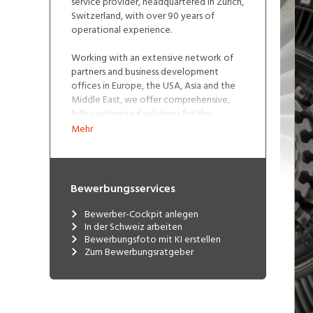
service provider, headquartered in Zurich,
Switzerland, with over 90 years of
operational experience.
Working with an extensive network of
partners and business development
offices in Europe, the USA, Asia and the
Middle East, we offer comprehensive,
fully customized solutions for the
Maintenance, Repair and Overhaul of
Mehr
aircraft engines, airframes and
components sales business including
impeccable technical support to over
500 customers worldwide.
Bewerbungsservices
Bewerber-Cockpit anlegen
In der Schweiz arbeiten
Bewerbungsfoto mit KI erstellen
Zum Bewerbungsratgeber