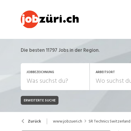
Die besten 11797 Jobs in der Region.
JOBBEZEICHNUNG
ARBEITSORT
ERWEITERTE SUCHE
JOB-TYP
Bank, Versicherung
B
Festanstellung
www.jobzueri.ch
SR Technics Switzerlan
Zurück
Chemie, Pharma, Biotechnologie
C