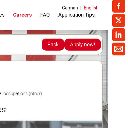
ment / Kader
chaft,
au,
on
ss
swesen,