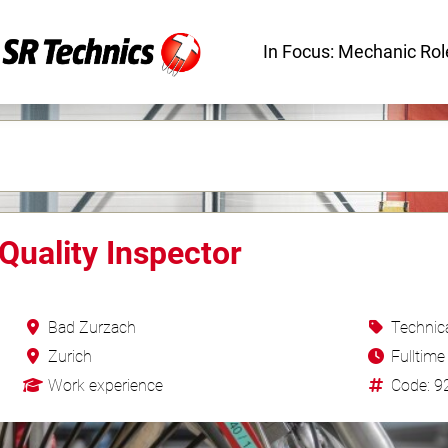
Praktikum
Manage
nanzen, Controlling, Treuhand,
Gartenbau, Landwirts
echt
Forstwirtschaft
Ferienjob
mmobilien, Facility Management,
Industrie, Maschinenb
einigung
Anlagenbau, Produkti
aufm. Berufe, Kundendienst,
Körperpflege, Wellne
erwaltung
chanik, Elektronik, Optik
Medizin, Gesundheit
ertigung)
Pflege
erkauf, Handel, Kundenberatung,
ussendienst