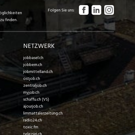
Folgen Sie uns
öglichkeiten
zu finden.
NETZWERK
jobbasel.ch
jobbern.ch
jobmittelland.ch
ostjob.ch
zentraljob.ch
myjob.ch
schaffu.ch (VS)
ajourjob.ch
limmattalerzeitung.ch
radio24.ch
toxic.fm
telezüri.ch