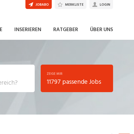
JOBABO
MERKLISTE
LOGIN
JETZT BEWERBEN
E
INSERIEREN
RATGEBER
ÜBER UNS
ZEIGE MIR
11797 passende Jobs
, Soziale
sposition
nsport,