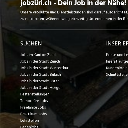
jobzüri.ch - Dein Job in der Nähe!
Unsere Produkte und Dienstleistungen sind darauf ausgerichtet
zu entdecken, während wir gleichzeitig Unternehmen in der Regi
SUCHEN
INSERIE
Jobs im Kanton Zürich
Preise und L
Jobs in der Stadt Zürich
Inserat aufg
Jobs in der Stadt Winterthur
Kundenlogin
Jobs in der Stadt Bülach
Schnittstelle
Jobs in der Stadt Uster
Jobs in der Stadt Horgen
Festanstellungen
Temporäre Jobs
Freelance Jobs
Praktikum-Jobs
Lehrstellen
Ferienjobs