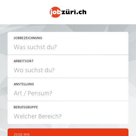
JETZT BEWERBEN
JOBBEZEICHNUNG
ARBEITSORT
ANSTELLUNG
BERUFSGRUPPE
JOB-TYP
10-100%
Festanstellung
ZEIGE MIR