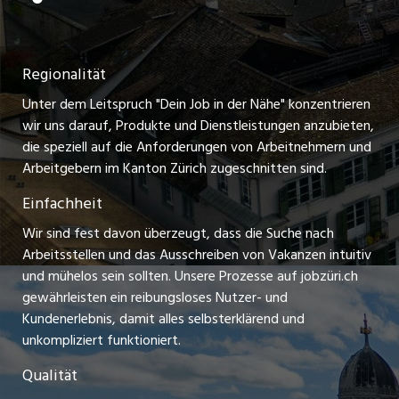
Festanstellungen
Nutzungsbedingungen
ostjob.ch
Temporäre Jobs
Regionalität
Impressum
zentraljob.ch
Freelance Jobs
Unter dem Leitspruch "Dein Job in der Nähe" konzentrieren
Stellenmeldepflicht
myjob.ch
wir uns darauf, Produkte und Dienstleistungen anzubieten,
Praktikum-Jobs
die speziell auf die Anforderungen von Arbeitnehmern und
schaffu.ch (VS)
Arbeitgebern im Kanton Zürich zugeschnitten sind.
Lehrstellen
Einfachheit
ajourjob.ch
Ferienjobs
Wir sind fest davon überzeugt, dass die Suche nach
limmattalerzeitung.ch
Arbeitsstellen und das Ausschreiben von Vakanzen intuitiv
Führungspositionen
und mühelos sein sollten. Unsere Prozesse auf jobzüri.ch
radio24.ch
gewährleisten ein reibungsloses Nutzer- und
Arbeitgeber
Kundenerlebnis, damit alles selbsterklärend und
toxic.fm
unkompliziert funktioniert.
Jobline
telezüri.ch
Qualität