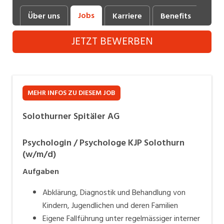
Industrie, Maschinenbau, Anlagenbau,
Jobs
Über uns
Karriere
Benefits
Fot
Produktion
JETZT BEWERBEN
Informatik, Telekommunikation
Kaufm. Berufe, Kundendienst, Verwaltung
Körperpflege, Wellness
MEHR INFOS ZU DIESEM JOB
Marketing, Kommunikation, Medien, Druck
Solothurner Spitäler AG
Mechanik, Elektronik, Optik (Fertigung)
Psychologin / Psychologe KJP Solothurn
Medizin, Gesundheitswesen, Pflege
(w/m/d)
Sicherheit, Rettung, Polizei, Zoll
Aufgaben
Verkauf, Handel, Kundenberatung,
Abklärung, Diagnostik und Behandlung von
Aussendienst
Kindern, Jugendlichen und deren Familien
Eigene Fallführung unter regelmässiger interner