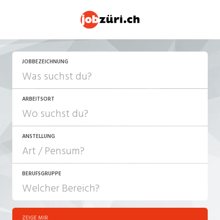
JETZT BEWERBEN
JOBBEZEICHNUNG
ARBEITSORT
ANSTELLUNG
BERUFSGRUPPE
JOB-TYP
10-100%
Festanstellung
ZEIGE MIR