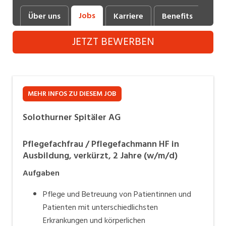
Industrie, Maschinenbau, Anlagenbau,
Jobs
Über uns
Karriere
Benefits
Fot
Produktion
JETZT BEWERBEN
Informatik, Telekommunikation
Kaufm. Berufe, Kundendienst, Verwaltung
Körperpflege, Wellness
MEHR INFOS ZU DIESEM JOB
Marketing, Kommunikation, Medien, Druck
Solothurner Spitäler AG
Mechanik, Elektronik, Optik (Fertigung)
Pflegefachfrau / Pflegefachmann HF in
Medizin, Gesundheitswesen, Pflege
Ausbildung, verkürzt, 2 Jahre (w/m/d)
Sicherheit, Rettung, Polizei, Zoll
Aufgaben
Verkauf, Handel, Kundenberatung,
Pflege und Betreuung von Patientinnen und
Aussendienst
Patienten mit unterschiedlichsten
Erkrankungen und körperlichen