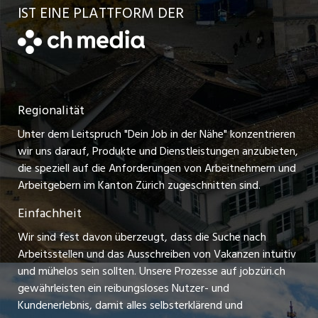
Schnittstelle
AGB
IST EINE PLATTFORM DER
jobbern.ch
Jobs in der Stadt Horgen
Datenschutzerklärung
jobmittelland.ch
Festanstellungen
Nutzungsbedingungen
ostjob.ch
Temporäre Jobs
Regionalität
Impressum
zentraljob.ch
Freelance Jobs
Unter dem Leitspruch "Dein Job in der Nähe" konzentrieren
Stellenmeldepflicht
myjob.ch
wir uns darauf, Produkte und Dienstleistungen anzubieten,
Praktikum-Jobs
die speziell auf die Anforderungen von Arbeitnehmern und
schaffu.ch (VS)
Arbeitgebern im Kanton Zürich zugeschnitten sind.
Lehrstellen
Einfachheit
ajourjob.ch
Ferienjobs
Wir sind fest davon überzeugt, dass die Suche nach
limmattalerzeitung.ch
Arbeitsstellen und das Ausschreiben von Vakanzen intuitiv
Führungspositionen
und mühelos sein sollten. Unsere Prozesse auf jobzüri.ch
radio24.ch
gewährleisten ein reibungsloses Nutzer- und
Arbeitgeber
Kundenerlebnis, damit alles selbsterklärend und
toxic.fm