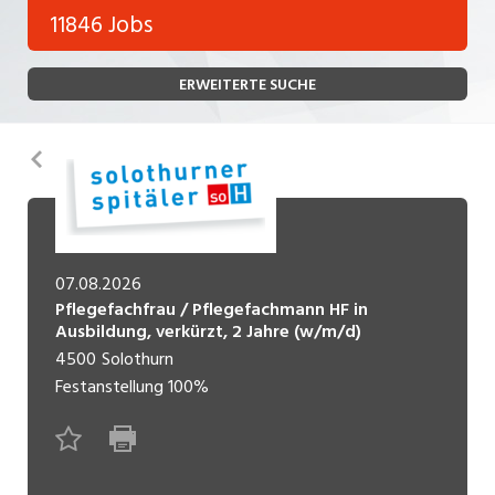
Bank, Versicherung
11846 Jobs
Temporär (befristet)
Bau, Handwerk, Elektro
ERWEITERTE SUCHE
Bildung, Kunst, Design, Soziale Berufe, Sport
Freelance
Chemie, Pharma, Biotechnologie
Praktikum
Zurück
Consulting, Human Resources
Lehrstelle
Einkauf, Logistik, Transport, Verkehr
Ferienjob
Engineering, Technik, Architektur
07.08.2026
Pflegefachfrau / Pflegefachmann HF in
POSITION
Finanzen, Controlling, Treuhand, Recht
Ausbildung, verkürzt, 2 Jahre (w/m/d)
4500
Solothurn
Gartenbau, Landwirtschaft, Forstwirtschaft
Führungsposition
Festanstellung
100%
Gastronomie, Hotellerie, Tourismus,
Management / Kader
Lebensmittel
Immobilien, Facility Management, Reinigung