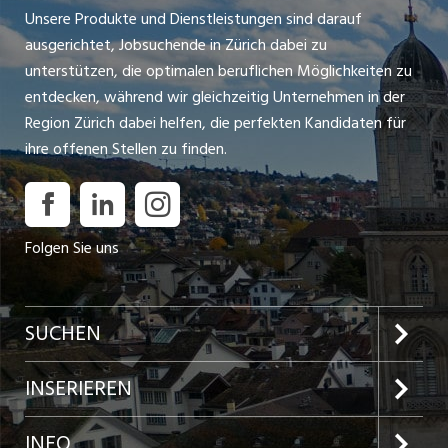
Unsere Produkte und Dienstleistungen sind darauf
ausgerichtet, Jobsuchende in Zürich dabei zu
unterstützen, die optimalen beruflichen Möglichkeiten zu
entdecken, während wir gleichzeitig Unternehmen in der
Region Zürich dabei helfen, die perfekten Kandidaten für
ihre offenen Stellen zu finden.
Folgen Sie uns
SUCHEN
Jobs im Kanton Zürich
INSERIEREN
Jobs in der Stadt Zürich
Preise und Leistungen
INFO