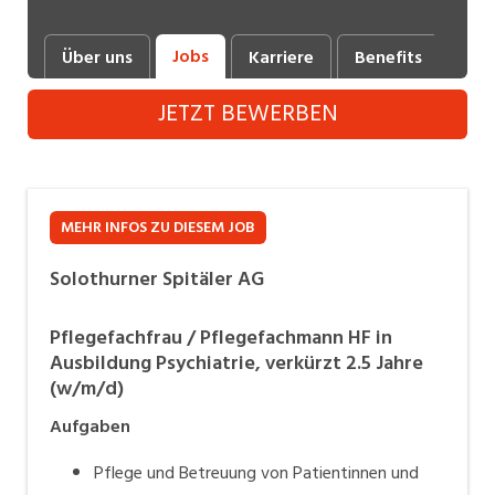
Industrie, Maschinenbau, Anlagenbau,
Produktion
Jobs
Über uns
Karriere
Benefits
Fot
Informatik, Telekommunikation
JETZT BEWERBEN
Kaufm. Berufe, Kundendienst, Verwaltung
Körperpflege, Wellness
MEHR INFOS ZU DIESEM JOB
Marketing, Kommunikation, Medien, Druck
Mechanik, Elektronik, Optik (Fertigung)
Solothurner Spitäler AG
Medizin, Gesundheitswesen, Pflege
Pflegefachfrau / Pflegefachmann HF in
Ausbildung Psychiatrie, verkürzt 2.5 Jahre
Sicherheit, Rettung, Polizei, Zoll
(w/m/d)
Verkauf, Handel, Kundenberatung,
Aufgaben
Aussendienst
Pflege und Betreuung von Patientinnen und