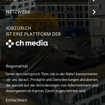
Jobs in der Stadt Winterthur
Inserat aufgeben
Team
NETZWERK
Jobs in der Stadt Bülach
Kundenlogin
Ratgeber
jobbasel.ch
JOBZÜRI.CH
Jobs in der Stadt Uster
Schnittstelle
AGB
IST EINE PLATTFORM DER
jobbern.ch
Jobs in der Stadt Horgen
Datenschutzerklärung
jobmittelland.ch
Festanstellungen
Nutzungsbedingungen
ostjob.ch
Temporäre Jobs
Regionalität
Impressum
zentraljob.ch
Freelance Jobs
Unter dem Leitspruch "Dein Job in der Nähe" konzentrieren
Stellenmeldepflicht
myjob.ch
wir uns darauf, Produkte und Dienstleistungen anzubieten,
Praktikum-Jobs
die speziell auf die Anforderungen von Arbeitnehmern und
schaffu.ch (VS)
Arbeitgebern im Kanton Zürich zugeschnitten sind.
Lehrstellen
Einfachheit
ajourjob.ch