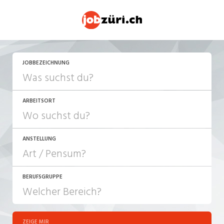
JETZT BEWERBEN
JOBBEZEICHNUNG
ARBEITSORT
ANSTELLUNG
BERUFSGRUPPE
JOB-TYP
10-100%
Festanstellung
ZEIGE MIR