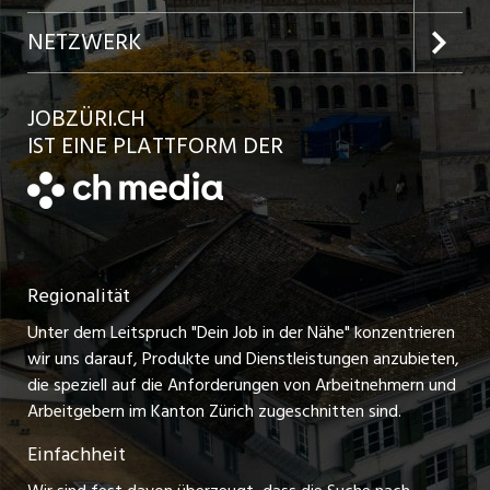
Jobs in der Stadt Winterthur
Inserat aufgeben
Team
NETZWERK
Jobs in der Stadt Bülach
Kundenlogin
Ratgeber
jobbasel.ch
JOBZÜRI.CH
Jobs in der Stadt Uster
Schnittstelle
AGB
IST EINE PLATTFORM DER
jobbern.ch
Jobs in der Stadt Horgen
Datenschutzerklärung
jobmittelland.ch
Festanstellungen
Nutzungsbedingungen
ostjob.ch
Temporäre Jobs
Regionalität
Impressum
zentraljob.ch
Freelance Jobs
Unter dem Leitspruch "Dein Job in der Nähe" konzentrieren
Stellenmeldepflicht
myjob.ch
wir uns darauf, Produkte und Dienstleistungen anzubieten,
Praktikum-Jobs
die speziell auf die Anforderungen von Arbeitnehmern und
schaffu.ch (VS)
Arbeitgebern im Kanton Zürich zugeschnitten sind.
Lehrstellen
Einfachheit
ajourjob.ch
Ferienjobs