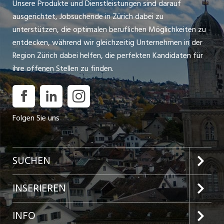
Unsere Produkte und Dienstleistungen sind darauf
ausgerichtet, Jobsuchende in Zürich dabei zu
unterstützen, die optimalen beruflichen Möglichkeiten zu
entdecken, während wir gleichzeitig Unternehmen in der
Region Zürich dabei helfen, die perfekten Kandidaten für
ihre offenen Stellen zu finden.
Folgen Sie uns
SUCHEN
Jobs im Kanton Zürich
INSERIEREN
Jobs in der Stadt Zürich
Preise und Leistungen
INFO