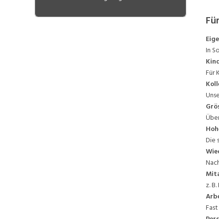
Gesundheitszentrum Grenchen
Radio-Onkologie Solothurn
Für
(ROSOL)
Ärztehaus Balsthal
Eige
Gruppenpraxis Herrenmatt
In S
Däniken
Kin
Für 
Koll
Unse
Grö
Über
Hoh
Die 
Wie
Nach
Mit
z. B
Arbe
Fast
Per