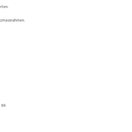
rten.
utzmassnahmen.
4 86