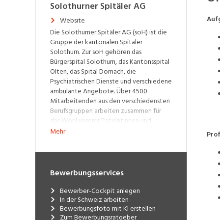
Solothurner Spitäler AG
Auf
Website
Die Solothurner Spitäler AG (soH) ist die
Gruppe der kantonalen Spitäler
Solothurn. Zur soH gehören das
Bürgerspital Solothurn, das Kantonsspital
Olten, das Spital Dornach, die
Psychiatrischen Dienste und verschiedene
ambulante Angebote. Über 4500
Mitarbeitenden aus den verschiedensten
Berufsgruppen arbeiten zusammen für
das Wohl unserer Patientinnen und
Patienten. Einziger Eigentümer der
Mehr
Prof
gemeinnützigen Aktiengesellschaft ist
zurzeit der Kanton Solothurn. Unsere
Spitäler und Partner-Ambulatorien:
Bewerbungsservices
Bürgerspital Solothurn
Kantonsspital Olten
Bewerber-Cockpit anlegen
Spital Dornach
In der Schweiz arbeiten
Psychiatrische Dienste
Bewerbungsfoto mit KI erstellen
Ambulante Dienste
Zum Bewerbungsratgeber