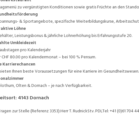
agsmenü zu vergünstigten Konditionen sowie gratis Früchte an den Stando
undheitsförderung
pannungs- & Sportangebote, spezifische Weiterbildungskurse, Arbeitssch
aktive Löhne
ehälter, Leistungsbonus & jährliche Lohnerhöhung bis Erfahrungsstufe 20.
hlte Umkleidezeit
laubstagen pro Kalenderjahr
 CHF 80.00 pro Kalendermonat – bei 100 % Pensum.
e Karrierechancen
bieten Ihnen beste Voraussetzungen für eine Karriere im Gesundheitswesen.
sonalzimmer
olothurn, Olten & Dornach – je nach Verfügbarkeit.
eitsort
:
4143
Dornach
Fragen zur Stelle (Referenz 3353):Herr T. RudnickStv. PDLTel: +41 (0)61 704 4