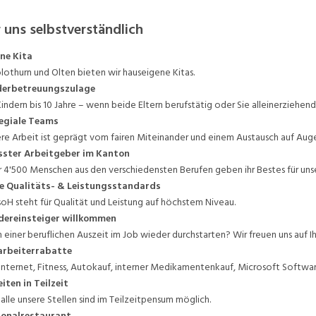
 uns selbstverständlich
ne Kita
olothurn und Olten bieten wir hauseigene Kitas.
derbetreuungszulage
Kindern bis 10 Jahre – wenn beide Eltern berufstätig oder Sie alleinerziehend 
egiale Teams
re Arbeit ist geprägt vom fairen Miteinander und einem Austausch auf Aug
sster Arbeitgeber im Kanton
 4'500 Menschen aus den verschiedensten Berufen geben ihr Bestes für uns
e Qualitäts- & Leistungsstandards
soH steht für Qualität und Leistung auf höchstem Niveau.
dereinsteiger willkommen
 einer beruflichen Auszeit im Job wieder durchstarten? Wir freuen uns auf 
arbeiterrabatte
. Internet, Fitness, Autokauf, interner Medikamentenkauf, Microsoft Softwar
iten in Teilzeit
 alle unsere Stellen sind im Teilzeitpensum möglich.
sonalrestaurant