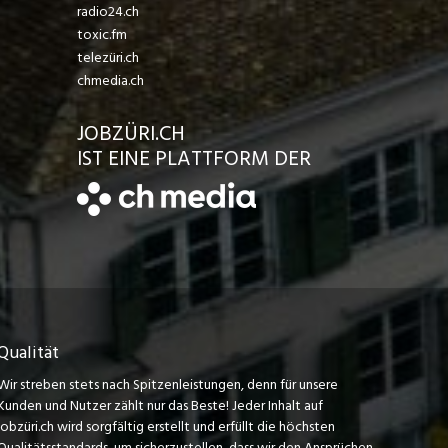
radio24.ch
toxic.fm
telezüri.ch
chmedia.ch
JOBZÜRI.CH
IST EINE PLATTFORM DER
Qualität
Wir streben stets nach Spitzenleistungen, denn für unsere
Kunden und Nutzer zählt nur das Beste! Jeder Inhalt auf
jobzüri.ch wird sorgfältig erstellt und erfüllt die höchsten
Qualitätsstandards, um sicherzustellen, dass wir den Ansprüchen