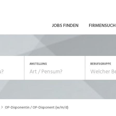
JOBS FINDEN
FIRMENSUCH
ANSTELLUNG
BERUFSGRUPPE
Bildung, Kunst, Design
10-100%
Pensum
POSITION
au, Handwerk, Elektro
Berufe, Sport
Temporär (befristet)
Führung
Einkauf, Logistik, Tra
OP-Disponentin / OP-Disponent (w/m/d)
onsulting, Human Resources
Verkehr