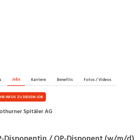
Praktikum
Manage
nanzen, Controlling, Treuhand,
Gartenbau, Landwirts
echt
Forstwirtschaft
Ferienjob
mmobilien, Facility Management,
Industrie, Maschinenb
einigung
Anlagenbau, Produkti
aufm. Berufe, Kundendienst,
Körperpflege, Wellne
erwaltung
chanik, Elektronik, Optik
Medizin, Gesundheit
ertigung)
Pflege
Jobs
s
Karriere
Benefits
Fotos / Videos
erkauf, Handel, Kundenberatung,
ussendienst
HR INFOS ZU DIESEM JOB
othurner Spitäler AG
-Disponentin / OP-Disponent (w/m/d)