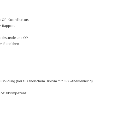
s OP-Koordinators
P-Rapport
rechstunde und OP
en Bereichen
Ausbildung (bei ausländischem Diplom mit SRK-Anerkennung)
d Sozialkompetenz