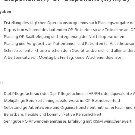
gaben
Erstellung des täglichen Operationsprogramms nach Planungsvorgabe de
Disposition während des laufenden OP-Betriebes sowie Teilnahme am O
Planung OP-Saalbelegung und Integrierung der Notfalloperationen
Planung und Aufgebot von Patientinnen und Patienten für Anästhesiesp
Schnittstellenfunktion zwischen dem Operationsbereich und allen ander
Arbeitseinsatz von Montag bis Freitag, keine Wochenenddienste
il
Dipl. Pflegefachfrau oder Dipl. Pflegefachmann HF/FH oder äquivalente 
Mehrjährige Berufserfahrung, idealerweise im OP-Betriebsumfeld
Selbständige Arbeitsweise und Organisationstalent mit hoher Fach- un
Belastbare, flexible und kommunikative Persönlichkeit
Sehr gute PC-Anwenderkenntnisse, Erfahrung mit KISIM wünschenswert