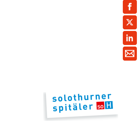
ment / Kader
chaft,
au,
on
ss
swesen,