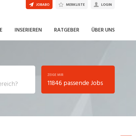
JOBABO
MERKLISTE
LOGIN
JETZT BEWERBEN
E
INSERIEREN
RATGEBER
ÜBER UNS
ZEIGE MIR
11846 passende Jobs
, Soziale
sposition
nsport,