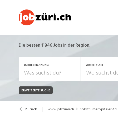
Die besten 11846 Jobs in der Region.
JOBBEZEICHNUNG
ARBEITSORT
ERWEITERTE SUCHE
JOB-TYP
Bank, Versicherung
B
Festanstellung
www.jobzueri.ch
Solothurner Spitäler AG
Zurück
Chemie, Pharma, Biotechnologie
C