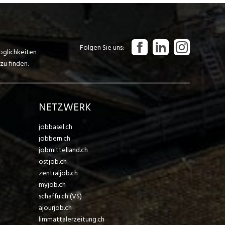
Folgen Sie uns
öglichkeiten
zu finden.
NETZWERK
jobbasel.ch
jobbern.ch
jobmittelland.ch
ostjob.ch
zentraljob.ch
myjob.ch
schaffu.ch (VS)
ajourjob.ch
limmattalerzeitung.ch