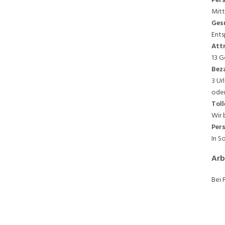
Mitt
Ges
Ents
Attr
13 G
Beza
3 Ur
oder
Toll
Wir 
Per
In S
Arb
Bei 