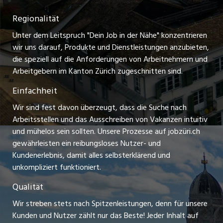
Temporäre Jobs
Regionalität
Impressum
zentraljob.ch
Freelance Jobs
Unter dem Leitspruch "Dein Job in der Nähe" konzentrieren
Stellenmeldepflicht
myjob.ch
wir uns darauf, Produkte und Dienstleistungen anzubieten,
Praktikum-Jobs
die speziell auf die Anforderungen von Arbeitnehmern und
schaffu.ch (VS)
Arbeitgebern im Kanton Zürich zugeschnitten sind.
Lehrstellen
Einfachheit
ajourjob.ch
Ferienjobs
Wir sind fest davon überzeugt, dass die Suche nach
limmattalerzeitung.ch
Arbeitsstellen und das Ausschreiben von Vakanzen intuitiv
Führungspositionen
und mühelos sein sollten. Unsere Prozesse auf jobzüri.ch
radio24.ch
gewährleisten ein reibungsloses Nutzer- und
Arbeitgeber
Kundenerlebnis, damit alles selbsterklärend und
toxic.fm
unkompliziert funktioniert.
Jobline
telezüri.ch
Qualität
Wir streben stets nach Spitzenleistungen, denn für unsere
chmedia.ch
Kunden und Nutzer zählt nur das Beste! Jeder Inhalt auf