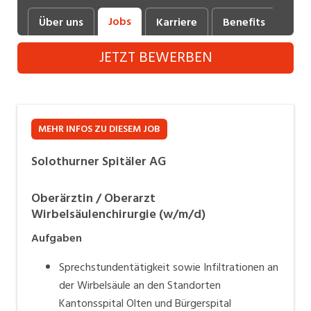
Industrie, Maschinenbau, Anlagenbau,
Jobs
Über uns
Karriere
Benefits
Fot
Produktion
JETZT BEWERBEN
Informatik, Telekommunikation
Kaufm. Berufe, Kundendienst, Verwaltung
Körperpflege, Wellness
MEHR INFOS ZU DIESEM JOB
Marketing, Kommunikation, Medien, Druck
Solothurner Spitäler AG
Mechanik, Elektronik, Optik (Fertigung)
Oberärztin / Oberarzt
Medizin, Gesundheitswesen, Pflege
Wirbelsäulenchirurgie (w/m/d)
Sicherheit, Rettung, Polizei, Zoll
Aufgaben
Verkauf, Handel, Kundenberatung,
Sprechstundentätigkeit sowie Infiltrationen an
Aussendienst
der Wirbelsäule an den Standorten
Kantonsspital Olten und Bürgerspital