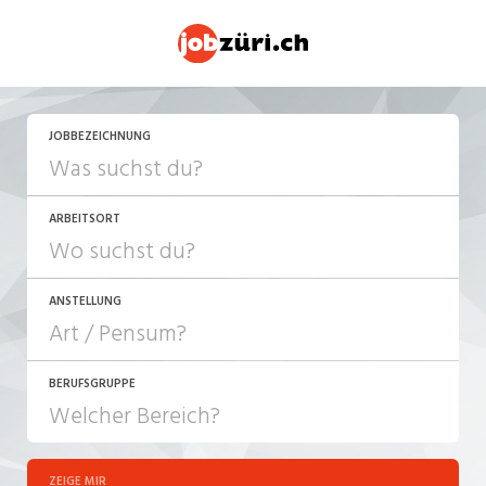
JETZT BEWERBEN
JOBBEZEICHNUNG
ARBEITSORT
ANSTELLUNG
BERUFSGRUPPE
JOB-TYP
10-100%
Festanstellung
ZEIGE MIR