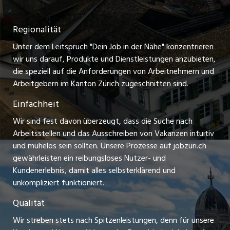
Nutzungsbedingungen
ostjob.ch
Temporäre Jobs
Regionalität
Impressum
zentraljob.ch
Freelance Jobs
Unter dem Leitspruch "Dein Job in der Nähe" konzentrieren
Stellenmeldepflicht
myjob.ch
wir uns darauf, Produkte und Dienstleistungen anzubieten,
Praktikum-Jobs
die speziell auf die Anforderungen von Arbeitnehmern und
schaffu.ch (VS)
Arbeitgebern im Kanton Zürich zugeschnitten sind.
Lehrstellen
Einfachheit
ajourjob.ch
Ferienjobs
Wir sind fest davon überzeugt, dass die Suche nach
limmattalerzeitung.ch
Arbeitsstellen und das Ausschreiben von Vakanzen intuitiv
Führungspositionen
und mühelos sein sollten. Unsere Prozesse auf jobzüri.ch
radio24.ch
gewährleisten ein reibungsloses Nutzer- und
Arbeitgeber
Kundenerlebnis, damit alles selbsterklärend und
toxic.fm
unkompliziert funktioniert.
Jobline
telezüri.ch
Qualität
Wir streben stets nach Spitzenleistungen, denn für unsere
chmedia.ch