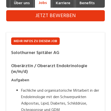
Jobs
Über uns
Karriere
Benefits
Fot
Industrie, Maschinenbau, Anlagenbau,
Produktion
JETZT BEWERBEN
Informatik, Telekommunikation
Kaufm. Berufe, Kundendienst, Verwaltung
Körperpflege, Wellness
MEHR INFOS ZU DIESEM JOB
Marketing, Kommunikation, Medien, Druck
Solothurner Spitäler AG
Mechanik, Elektronik, Optik (Fertigung)
Oberärztin / Oberarzt Endokrinologie
(w/m/d)
Medizin, Gesundheitswesen, Pflege
Aufgaben
Sicherheit, Rettung, Polizei, Zoll
Fachliche und organisatorische Mitarbeit in der
Verkauf, Handel, Kundenberatung,
Endokrinologie mit den Schwerpunkten
Aussendienst
Adipositas, Lipid, Diabetes, Schilddrüse,
Osteoporose und GDM