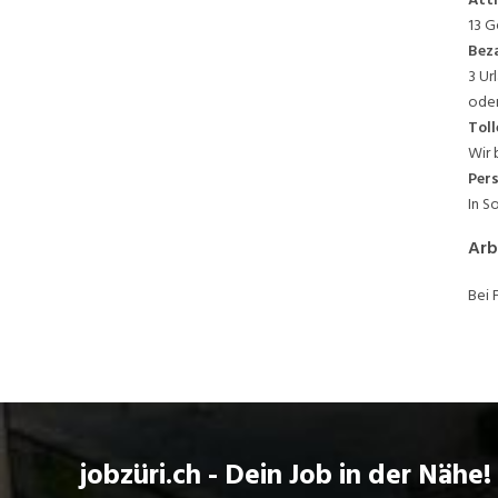
13 G
Beza
3 Ur
oder
Toll
Wir 
Per
In S
Arb
Bei 
jobzüri.ch - Dein Job in der Nähe!