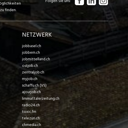
Folgen Sie uns
öglichkeiten
zu finden.
NETZWERK
jobbasel.ch
jobbern.ch
jobmittelland.ch
ostjob.ch
zentraljob.ch
myjob.ch
schaffu.ch (VS)
ajourjob.ch
limmattalerzeitung.ch
radio24.ch
toxic.fm
telezüri.ch
chmedia.ch