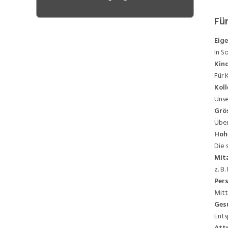
Gesundheitszentrum Grenchen
Radio-Onkologie Solothurn
Für
(ROSOL)
Ärztehaus Balsthal
Eige
Gruppenpraxis Herrenmatt
In S
Däniken
Kin
Für 
Koll
Unse
Grö
Über
Hoh
Die 
Mit
z. B
Per
Mitt
Ges
Ents
Attr