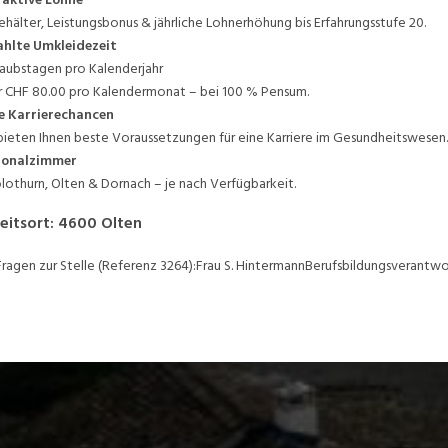
ehälter, Leistungsbonus & jährliche Lohnerhöhung bis Erfahrungsstufe 20.
hlte Umkleidezeit
laubstagen pro Kalenderjahr
 CHF 80.00 pro Kalendermonat – bei 100 % Pensum.
e Karrierechancen
bieten Ihnen beste Voraussetzungen für eine Karriere im Gesundheitswesen.
sonalzimmer
olothurn, Olten & Dornach – je nach Verfügbarkeit.
eitsort
:
4600
Olten
Fragen zur Stelle (Referenz 3264):Frau S. HintermannBerufsbildungsverantwor