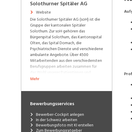
Solothurner Spitäler AG
Auf
Website
Die Solothurner Spitäler AG (soH) ist die
Gruppe der kantonalen Spitäler
Solothurn. Zur soH gehören das
Bürgerspital Solothurn, das Kantonsspital
Olten, das Spital Dornach, die
Psychiatrischen Dienste und verschiedene
ambulante Angebote. Über 4500
Mitarbeitenden aus den verschiedensten
Berufsgruppen arbeiten zusammen für
das Wohl unserer Patientinnen und
Prof
Patienten. Einziger Eigentümer der
Mehr
gemeinnützigen Aktiengesellschaft ist
zurzeit der Kanton Solothurn. Unsere
Spitäler und Partner-Ambulatorien:
Bewerbungsservices
Bürgerspital Solothurn
Kantonsspital Olten
Bewerber-Cockpit anlegen
Spital Dornach
In der Schweiz arbeiten
Psychiatrische Dienste
Bewerbungsfoto mit KI erstellen
Ambulante Dienste
Zum Bewerbungsratgeber