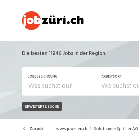
Die besten 11846 Jobs in der Region.
JOBBEZEICHNUNG
ARBEITSORT
ERWEITERTE SUCHE
JOB-TYP
Bank, Versicherung
B
Festanstellung
www.jobzueri.ch
Solothurner Spitäler AG
Zurück
Chemie, Pharma, Biotechnologie
C