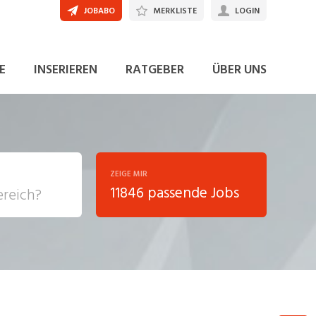
JOBABO
MERKLISTE
LOGIN
JETZT BEWERBEN
E
INSERIEREN
RATGEBER
ÜBER UNS
ZEIGE MIR
11846 passende Jobs
, Soziale
sposition
nsport,