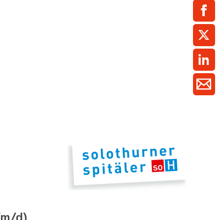
ment / Kader
chaft,
au,
on
ss
swesen,
/m/d)