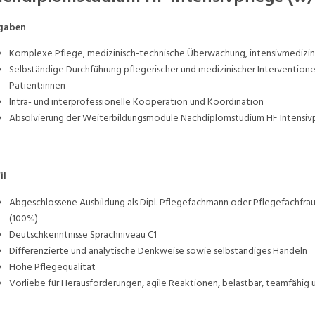
gaben
Komplexe Pflege, medizinisch-technische Überwachung, intensivmedizini
Selbständige Durchführung pflegerischer und medizinischer Interventione
Patient:innen
Intra- und interprofessionelle Kooperation und Koordination
Absolvierung der Weiterbildungsmodule Nachdiplomstudium HF Intensivpf
il
Abgeschlossene Ausbildung als Dipl. Pflegefachmann oder Pflegefachfra
(100%)
Deutschkenntnisse Sprachniveau C1
Differenzierte und analytische Denkweise sowie selbständiges Handeln
Hohe Pflegequalität
Vorliebe für Herausforderungen, agile Reaktionen, belastbar, teamfähig u