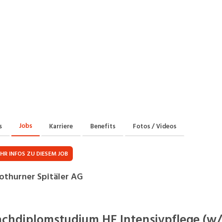
Praktikum
Manage
nanzen, Controlling, Treuhand,
Gartenbau, Landwirts
echt
Forstwirtschaft
Ferienjob
mmobilien, Facility Management,
Industrie, Maschinenb
einigung
Anlagenbau, Produkti
aufm. Berufe, Kundendienst,
Körperpflege, Wellne
erwaltung
chanik, Elektronik, Optik
Medizin, Gesundheit
ertigung)
Pflege
Jobs
s
Karriere
Benefits
Fotos / Videos
erkauf, Handel, Kundenberatung,
ussendienst
HR INFOS ZU DIESEM JOB
othurner Spitäler AG
chdiplomstudium HF Intensivpflege (w