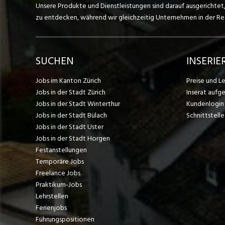
Unsere Produkte und Dienstleistungen sind darauf ausgerichtet
zu entdecken, während wir gleichzeitig Unternehmen in der Regi
SUCHEN
INSERIE
Jobs im Kanton Zürich
Preise und L
Jobs in der Stadt Zürich
Inserat aufg
Jobs in der Stadt Winterthur
Kundenlogin
Jobs in der Stadt Bülach
Schnittstelle
Jobs in der Stadt Uster
Jobs in der Stadt Horgen
Festanstellungen
Temporäre Jobs
Freelance Jobs
Praktikum-Jobs
Lehrstellen
Ferienjobs
Führungspositionen