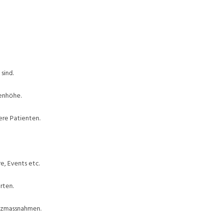
sind.
enhöhe.
ere Patienten.
e, Events etc.
rten.
utzmassnahmen.