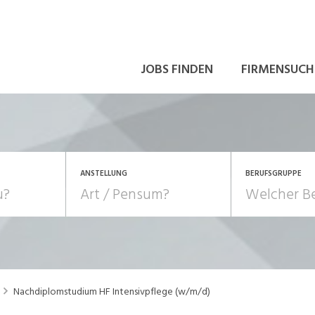
JOBS FINDEN
FIRMENSUCH
ANSTELLUNG
BERUFSGRUPPE
Bildung, Kunst, Design
10-100%
Pensum
POSITION
au, Handwerk, Elektro
Berufe, Sport
Temporär (befristet)
Führung
Einkauf, Logistik, Tra
Nachdiplomstudium HF Intensivpflege (w/m/d)
onsulting, Human Resources
Verkehr