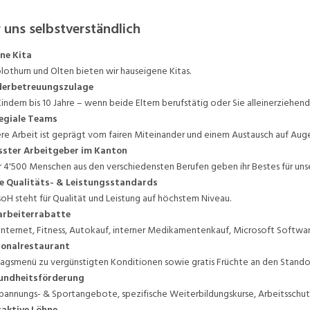
 uns selbstverständlich
ne Kita
olothurn und Olten bieten wir hauseigene Kitas.
derbetreuungszulage
Kindern bis 10 Jahre – wenn beide Eltern berufstätig oder Sie alleinerziehend 
egiale Teams
re Arbeit ist geprägt vom fairen Miteinander und einem Austausch auf Aug
sster Arbeitgeber im Kanton
 4'500 Menschen aus den verschiedensten Berufen geben ihr Bestes für uns
e Qualitäts- & Leistungsstandards
soH steht für Qualität und Leistung auf höchstem Niveau.
arbeiterrabatte
. Internet, Fitness, Autokauf, interner Medikamentenkauf, Microsoft Softwar
sonalrestaurant
agsmenü zu vergünstigten Konditionen sowie gratis Früchte an den Stando
undheitsförderung
pannungs- & Sportangebote, spezifische Weiterbildungskurse, Arbeitssch
aktive Löhne