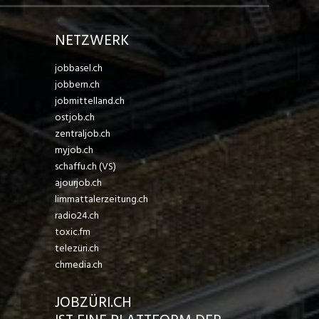
NETZWERK
jobbasel.ch
jobbern.ch
jobmittelland.ch
ostjob.ch
zentraljob.ch
myjob.ch
schaffu.ch (VS)
ajourjob.ch
limmattalerzeitung.ch
radio24.ch
toxic.fm
telezüri.ch
chmedia.ch
JOBZÜRI.CH