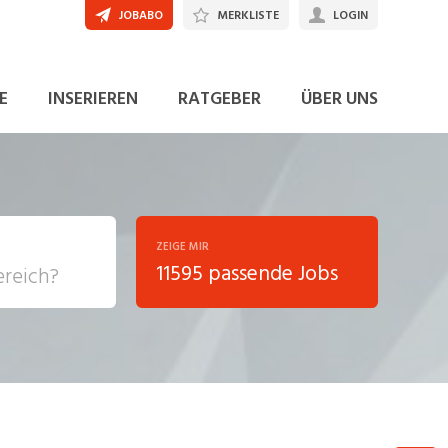
JOBABO
MERKLISTE
LOGIN
JETZT BEWERBEN
E
INSERIEREN
RATGEBER
ÜBER UNS
ZEIGE MIR
11595 passende Jobs
, Soziale
sposition
nsport,