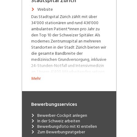
Stadtspital Zürich
Website
Das Stadtspital Zürich zählt mit über
34'000 stationären und rund 436'000
ambulanten Patient*innen pro Jahr zu
den Top 10 der Schweizer Spitäler. Als
modernes Zentrumsspital an mehreren
Standorten in der Stadt Zürich bieten wir
die gesamte Bandbreite der
medizinischen Grundversorgung, inklusive
24-Stunden-Notfall und Intensivmedizin
an. Unsere 4'400 Mitarbeitenden setzen
sich täglich mit viel Engagement und
Mehr
Herzblut für eine exzellente
Patientenversorgung ein.
Bewerbungsservices
Bewerber-Cockpit anlegen
In der Schweiz arbeiten
Bewerbungsfoto mit KI erstellen
Zum Bewerbungsratgeber