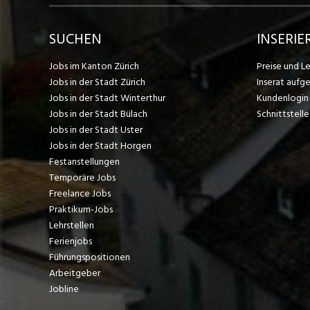
SUCHEN
INSERIE
Jobs im Kanton Zürich
Preise und L
Jobs in der Stadt Zürich
Inserat aufg
Jobs in der Stadt Winterthur
Kundenlogin
Jobs in der Stadt Bülach
Schnittstelle
Jobs in der Stadt Uster
Jobs in der Stadt Horgen
Festanstellungen
Temporäre Jobs
Freelance Jobs
Praktikum-Jobs
Lehrstellen
Ferienjobs
Führungspositionen
Arbeitgeber
Jobline