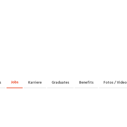
Praktikum
Manage
nanzen, Controlling, Treuhand,
Gartenbau, Landwirts
echt
Forstwirtschaft
Ferienjob
mmobilien, Facility Management,
Industrie, Maschinenb
einigung
Anlagenbau, Produkti
aufm. Berufe, Kundendienst,
Körperpflege, Wellne
erwaltung
chanik, Elektronik, Optik
Medizin, Gesundheit
ertigung)
Pflege
erkauf, Handel, Kundenberatung,
ussendienst
Jobs
s
Karriere
Graduates
Benefits
Fotos / Video