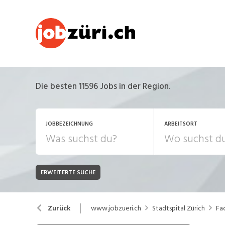
Die besten 11596 Jobs in der Region.
JOBBEZEICHNUNG
ARBEITSORT
ERWEITERTE SUCHE
JOB-TYP
Bank, Versicherung
B
Festanstellung
www.jobzueri.ch
Stadtspital Zürich
Fac
Zurück
Chemie, Pharma, Biotechnologie
C