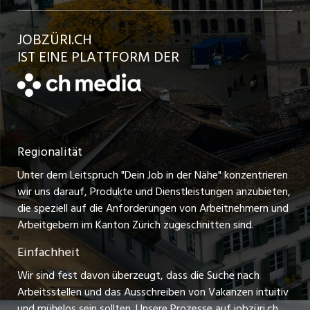
Jobs in der Stadt Bülach
Kundenlogin
Ratgeber
jobbasel.ch
JOBZÜRI.CH
Jobs in der Stadt Uster
Schnittstelle
AGB
IST EINE PLATTFORM DER
jobbern.ch
Jobs in der Stadt Horgen
Datenschutzerklärung
jobmittelland.ch
Festanstellungen
Nutzungsbedingungen
ostjob.ch
Temporäre Jobs
Regionalität
Impressum
zentraljob.ch
Freelance Jobs
Unter dem Leitspruch "Dein Job in der Nähe" konzentrieren
Stellenmeldepflicht
myjob.ch
wir uns darauf, Produkte und Dienstleistungen anzubieten,
Praktikum-Jobs
die speziell auf die Anforderungen von Arbeitnehmern und
schaffu.ch (VS)
Arbeitgebern im Kanton Zürich zugeschnitten sind.
Lehrstellen
Einfachheit
ajourjob.ch
Ferienjobs
Wir sind fest davon überzeugt, dass die Suche nach
limmattalerzeitung.ch
Arbeitsstellen und das Ausschreiben von Vakanzen intuitiv
Führungspositionen
und mühelos sein sollten. Unsere Prozesse auf jobzüri.ch