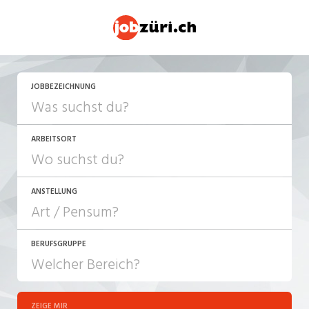
JETZT BEWERBEN
JOBBEZEICHNUNG
ARBEITSORT
ANSTELLUNG
BERUFSGRUPPE
JOB-TYP
10-100%
Festanstellung
ZEIGE MIR