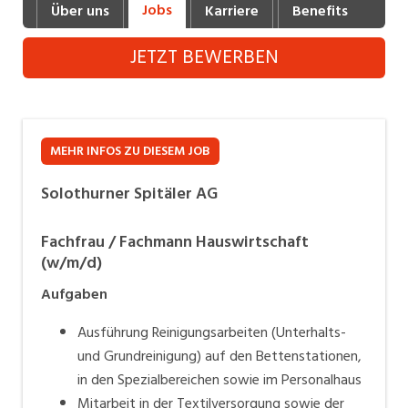
Jobs
Über uns
Karriere
Benefits
Fot
Industrie, Maschinenbau, Anlagenbau,
Produktion
JETZT BEWERBEN
Informatik, Telekommunikation
Kaufm. Berufe, Kundendienst, Verwaltung
Körperpflege, Wellness
MEHR INFOS ZU DIESEM JOB
Marketing, Kommunikation, Medien, Druck
Solothurner Spitäler AG
Mechanik, Elektronik, Optik (Fertigung)
Fachfrau / Fachmann Hauswirtschaft
(w/m/d)
Medizin, Gesundheitswesen, Pflege
Aufgaben
Sicherheit, Rettung, Polizei, Zoll
Ausführung Reinigungsarbeiten (Unterhalts-
Verkauf, Handel, Kundenberatung,
und Grundreinigung) auf den Bettenstationen,
Aussendienst
in den Spezialbereichen sowie im Personalhaus
Mitarbeit in der Textilversorgung sowie der