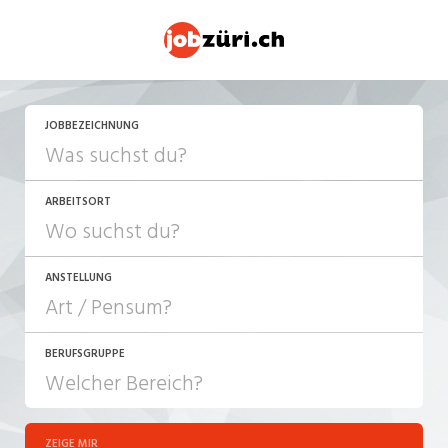
JETZT BEWERBEN
JOBBEZEICHNUNG
ARBEITSORT
ANSTELLUNG
BERUFSGRUPPE
JOB-TYP
10-100%
Festanstellung
ZEIGE MIR