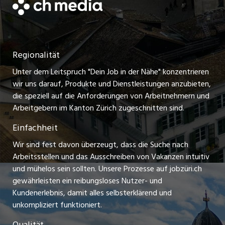
Datenschutzerklärung
jobmittelland.ch
Festanstellungen
Nutzungsbedingungen
ostjob.ch
Temporäre Jobs
Regionalität
Impressum
zentraljob.ch
Freelance Jobs
Unter dem Leitspruch "Dein Job in der Nähe" konzentrieren
Stellenmeldepflicht
myjob.ch
wir uns darauf, Produkte und Dienstleistungen anzubieten,
Praktikum-Jobs
die speziell auf die Anforderungen von Arbeitnehmern und
schaffu.ch (VS)
Arbeitgebern im Kanton Zürich zugeschnitten sind.
Lehrstellen
Einfachheit
ajourjob.ch
Ferienjobs
Wir sind fest davon überzeugt, dass die Suche nach
limmattalerzeitung.ch
Arbeitsstellen und das Ausschreiben von Vakanzen intuitiv
Führungspositionen
und mühelos sein sollten. Unsere Prozesse auf jobzüri.ch
radio24.ch
gewährleisten ein reibungsloses Nutzer- und
Arbeitgeber
Kundenerlebnis, damit alles selbsterklärend und
toxic.fm
unkompliziert funktioniert.
Jobline
telezüri.ch
Qualität