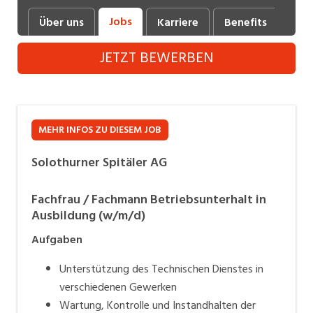
Industrie, Maschinenbau, Anlagenbau,
Jobs
Über uns
Karriere
Benefits
Fot
Produktion
JETZT BEWERBEN
Informatik, Telekommunikation
Kaufm. Berufe, Kundendienst, Verwaltung
Körperpflege, Wellness
MEHR INFOS ZU DIESEM JOB
Marketing, Kommunikation, Medien, Druck
Solothurner Spitäler AG
Mechanik, Elektronik, Optik (Fertigung)
Fachfrau / Fachmann Betriebsunterhalt in
Medizin, Gesundheitswesen, Pflege
Ausbildung (w/m/d)
Sicherheit, Rettung, Polizei, Zoll
Aufgaben
Verkauf, Handel, Kundenberatung,
Unterstützung des Technischen Dienstes in
Aussendienst
verschiedenen Gewerken
Wartung, Kontrolle und Instandhalten der