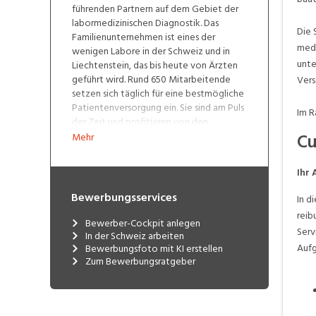
führenden Partnern auf dem Gebiet der
labormedizinischen Diagnostik. Das
Die 
Familienunternehmen ist eines der
medi
wenigen Labore in der Schweiz und in
unte
Liechtenstein, das bis heute von Ärzten
geführt wird. Rund 650 Mitarbeitende
Ver
setzen sich täglich für eine bestmögliche
Patientenversorgung ein. Sie sind am Puls
Im R
der Zeit und profitieren von den
Vorteilen eines inhabergeführten
Cu
Mehr
Unternehmens, das offen ist für neue
Wege.
Ihr
Bewerbungsservices
In d
reib
Bewerber-Cockpit anlegen
Serv
In der Schweiz arbeiten
Aufg
Bewerbungsfoto mit KI erstellen
Zum Bewerbungsratgeber