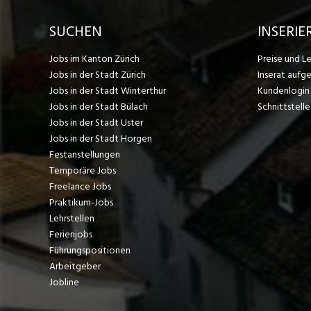
SUCHEN
INSERIE
Jobs im Kanton Zürich
Preise und L
Jobs in der Stadt Zürich
Inserat aufg
Jobs in der Stadt Winterthur
Kundenlogin
Jobs in der Stadt Bülach
Schnittstelle
Jobs in der Stadt Uster
Jobs in der Stadt Horgen
Festanstellungen
Temporäre Jobs
Freelance Jobs
Praktikum-Jobs
Lehrstellen
Ferienjobs
Führungspositionen
Arbeitgeber
Jobline