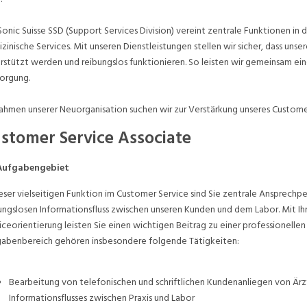
Sonic Suisse SSD (Support Services Division) vereint zentrale Funktionen in 
zinische Services. Mit unseren Dienstleistungen stellen wir sicher, dass un
rstützt werden und reibungslos funktionieren. So leisten wir gemeinsam ei
sorgung.
ahmen unserer Neuorganisation suchen wir zur Verstärkung unseres Customer
stomer Service Associate
 Aufgabengebiet
ieser vielseitigen Funktion im Customer Service sind Sie zentrale Ansprechp
ungslosen Informationsfluss zwischen unseren Kunden und dem Labor. Mit Ihr
iceorientierung leisten Sie einen wichtigen Beitrag zu einer professionell
abenbereich gehören insbesondere folgende Tätigkeiten:
Bearbeitung von telefonischen und schriftlichen Kundenanliegen von Ärz
Informationsflusses zwischen Praxis und Labor