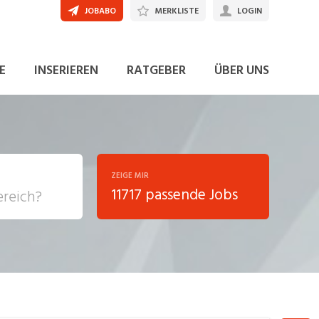
JOBABO
MERKLISTE
LOGIN
JETZT BEWERBEN
E
INSERIEREN
RATGEBER
ÜBER UNS
ZEIGE MIR
11717 passende Jobs
, Soziale
sposition
nsport,