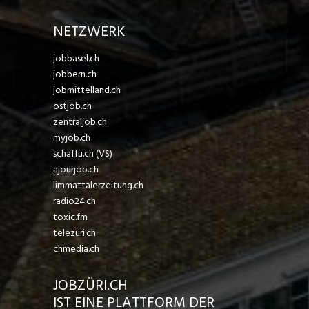
NETZWERK
jobbasel.ch
jobbern.ch
jobmittelland.ch
ostjob.ch
zentraljob.ch
myjob.ch
schaffu.ch (VS)
ajourjob.ch
limmattalerzeitung.ch
radio24.ch
toxic.fm
telezüri.ch
chmedia.ch
JOBZÜRI.CH
IST EINE PLATTFORM DER