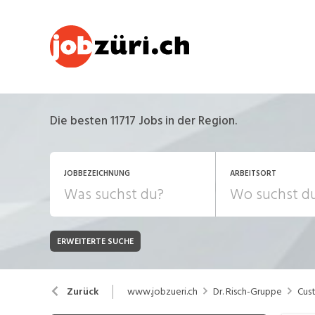
Die besten 11717 Jobs in der Region.
JOBBEZEICHNUNG
ARBEITSORT
ERWEITERTE SUCHE
JOB-TYP
Bank, Versicherung
B
Festanstellung
www.jobzueri.ch
Dr. Risch-Gruppe
Cus
Zurück
Chemie, Pharma, Biotechnologie
C