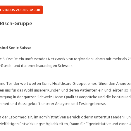
Praktikum
Manage
nanzen, Controlling, Treuhand,
Gartenbau, Landwirts
HR INFOS ZU DIESEM JOB
echt
Forstwirtschaft
Ferienjob
 Risch-Gruppe
mmobilien, Facility Management,
Industrie, Maschinenb
einigung
Anlagenbau, Produkti
aufm. Berufe, Kundendienst,
Körperpflege, Wellne
erwaltung
sind Sonic Suisse
c Suisse ist ein umfassendes Netzwerk von regionalen Labors mit mehr als 2
chanik, Elektronik, Optik
Medizin, Gesundheit
ertigung)
Pflege
zösisch- und italienischsprachigen Schweiz.
erkauf, Handel, Kundenberatung,
ussendienst
sind Teil der weltweiten Sonic Healthcare Gruppe, eines führenden Anbieter
en uns für das Wohl unserer Kunden und deren Patienten ein und leisten so 
orgung in der ganzen Schweiz. Hohe Qualitätsansprüche und die kontinuierl
erheit und Aussagekraft unserer Analysen und Testergebnisse.
n der Labormedizin, im administrativen Bereich oder in unterstützenden Fun
vielfältigen Entwicklungsmöglichkeiten, Raum für Eigeninitiative und eine
.