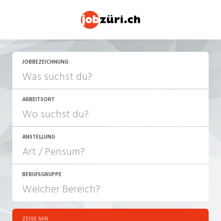
JETZT BEWERBEN
JOBBEZEICHNUNG
ARBEITSORT
ANSTELLUNG
BERUFSGRUPPE
JOB-TYP
10-100%
Festanstellung
ZEIGE MIR