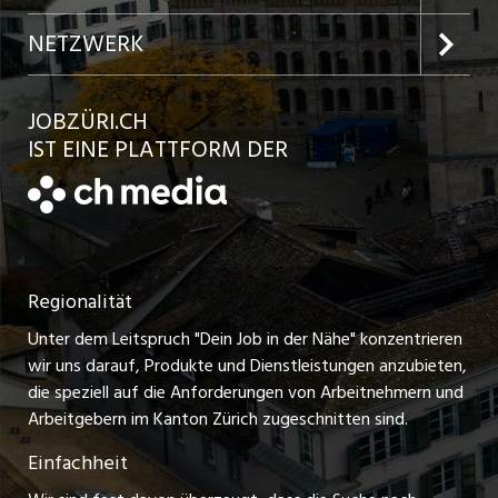
Jobs in der Stadt Winterthur
Inserat aufgeben
Team
NETZWERK
Jobs in der Stadt Bülach
Kundenlogin
Ratgeber
jobbasel.ch
JOBZÜRI.CH
Jobs in der Stadt Uster
Schnittstelle
AGB
IST EINE PLATTFORM DER
jobbern.ch
Jobs in der Stadt Horgen
Datenschutzerklärung
jobmittelland.ch
Festanstellungen
Nutzungsbedingungen
ostjob.ch
Temporäre Jobs
Regionalität
Impressum
zentraljob.ch
Freelance Jobs
Unter dem Leitspruch "Dein Job in der Nähe" konzentrieren
Stellenmeldepflicht
myjob.ch
wir uns darauf, Produkte und Dienstleistungen anzubieten,
Praktikum-Jobs
die speziell auf die Anforderungen von Arbeitnehmern und
schaffu.ch (VS)
Arbeitgebern im Kanton Zürich zugeschnitten sind.
Lehrstellen
Einfachheit
ajourjob.ch
Ferienjobs