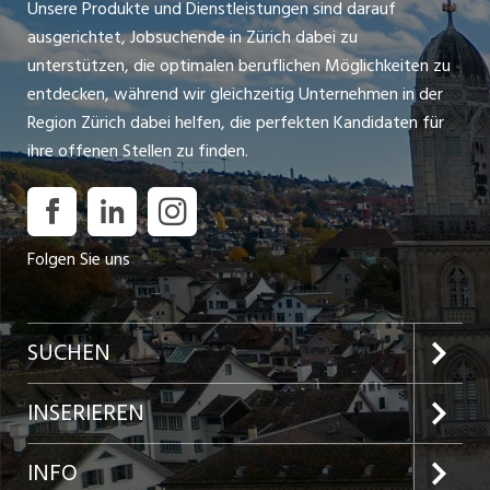
Unsere Produkte und Dienstleistungen sind darauf
ausgerichtet, Jobsuchende in Zürich dabei zu
unterstützen, die optimalen beruflichen Möglichkeiten zu
entdecken, während wir gleichzeitig Unternehmen in der
Region Zürich dabei helfen, die perfekten Kandidaten für
ihre offenen Stellen zu finden.
Folgen Sie uns
SUCHEN
Jobs im Kanton Zürich
INSERIEREN
Jobs in der Stadt Zürich
Preise und Leistungen
INFO