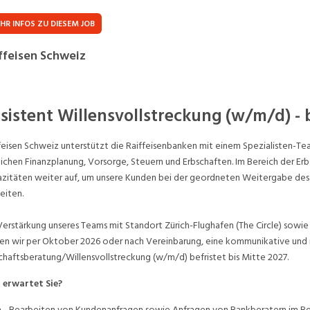
Praktikum
Manage
nanzen, Controlling, Treuhand,
Gartenbau, Landwirts
HR INFOS ZU DIESEM JOB
echt
Forstwirtschaft
Ferienjob
ffeisen Schweiz
mmobilien, Facility Management,
Industrie, Maschinenb
einigung
Anlagenbau, Produkti
aufm. Berufe, Kundendienst,
Körperpflege, Wellne
sistent Willensvollstreckung (w/m/d) - b
erwaltung
chanik, Elektronik, Optik
Medizin, Gesundheit
feisen Schweiz unterstützt die Raiffeisenbanken mit einem Spezialisten-Te
ertigung)
Pflege
ichen Finanzplanung, Vorsorge, Steuern und Erbschaften. Im Bereich der Er
zitäten weiter auf, um unsere Kunden bei der geordneten Weitergabe des 
erkauf, Handel, Kundenberatung,
eiten.
ussendienst
Verstärkung unseres Teams mit Standort Zürich-Flughafen (The Circle) sowie
en wir per Oktober 2026 oder nach Vereinbarung, eine kommunikative und in
chaftsberatung/Willensvollstreckung (w/m/d) befristet bis Mitte 2027.
 erwartet Sie?
Bearbeiten von Kundenanfragen sowie Anfragen von Bankberatern im Ber