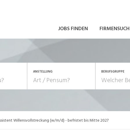
JOBS FINDEN
FIRMENSUCH
ANSTELLUNG
BERUFSGRUPPE
Bildung, Kunst, Design
10-100%
Pensum
POSITION
au, Handwerk, Elektro
Berufe, Sport
Temporär (befristet)
Führung
Einkauf, Logistik, Tra
ssistent Willensvollstreckung (w/m/d) - befristet bis Mitte 2027
onsulting, Human Resources
Verkehr