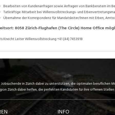
Bearbeiten von Kundenanfragen sowie Anfragen von Bankberatern im Ber
Tatkräftige Mitarbeit bei Willensvollstreckungs- und Erbenvertretungsm
Übernahme der Korrespondenz für Mandatsleiter/Innen mit Erben, Amtsst
eitsort
:
8058
Zürich-Flughafen (The Circle)
Home Office mögl
is Knecht Leiter Willensvollstreckung +41 (44) 7453918
, Jobsuchende in Zürich dabei zu unterstützen, die optimalen beruflichen M
on Zürich dabei helfen, die perfekten Kandidaten für ihre offenen Stellen 
REN
INFO