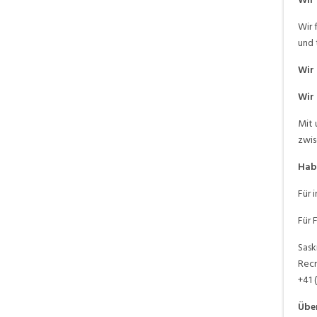
Wir 
und 
Wir 
Wir
Mit 
zwis
Hab
Für 
Für 
Sask
Recr
+41 
Übe