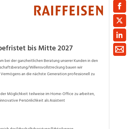
ment / Kader
chaft,
au,
on
ss
efristet bis Mitte 2027
swesen,
am bei der ganzheitlichen Beratung unserer Kunden in den
bschaftsberatung/Willensvollstreckung bauen wir
Vermögens an die nächste Generation professionell zu
 der Möglichkeit teilweise im Home-Office zu arbeiten,
novative Persönlichkeit als Assistent
eich der Erbschaftsberatung/Erbteilungen