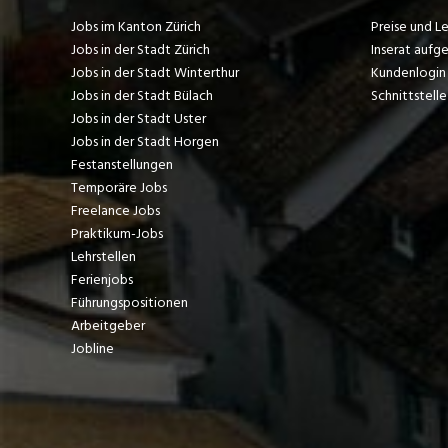
Jobs im Kanton Zürich
Preise und L
Jobs in der Stadt Zürich
Inserat aufg
Jobs in der Stadt Winterthur
Kundenlogin
Jobs in der Stadt Bülach
Schnittstelle
Jobs in der Stadt Uster
Jobs in der Stadt Horgen
Festanstellungen
Temporäre Jobs
Freelance Jobs
Praktikum-Jobs
Lehrstellen
Ferienjobs
Führungspositionen
Arbeitgeber
Jobline