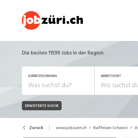
Die besten 11599 Jobs in der Region.
JOBBEZEICHNUNG
ARBEITSORT
ERWEITERTE SUCHE
JOB-TYP
Bank, Versicherung
B
Festanstellung
www.jobzueri.ch
Raiffeisen Schweiz
A
Zurück
Chemie, Pharma, Biotechnologie
C