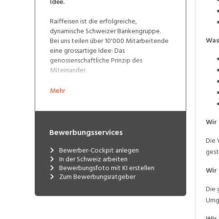
Idee.
Raiffeisen ist die erfolgreiche,
dynamische Schweizer Bankengruppe.
Was 
Bei uns teilen über 10'000 Mitarbeitende
eine grossartige Idee: Das
genossenschaftliche Prinzip des
Miteinander.
Mehr
Wir 
Bewerbungsservices
Die 
Bewerber-Cockpit anlegen
gest
In der Schweiz arbeiten
Bewerbungsfoto mit KI erstellen
Wir 
Zum Bewerbungsratgeber
Die 
Umga
Wir 