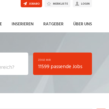
JOBABO
MERKLISTE
LOGIN
JETZT BEWERBEN
E
INSERIEREN
RATGEBER
ÜBER UNS
ZEIGE MIR
11599 passende Jobs
, Soziale
sposition
nsport,