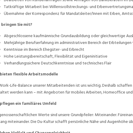
Tatkräftige Mitarbeit bei Willensvollstreckungs- und Erbenvertretungsm
Übernahme der Korrespondenz für Mandatsleiter/Innen mit Erben, Amtsst
bringen Sie mit?
Abgeschlossene kaufmännische Grundausbildung oder gleichwertige Aus
Mehrjährige Berufserfahrung im administrativen Bereich der Erbteilungen 
Kenntnisse im Bereich Ehegüter- und Erbrecht
Hohe Leistungsbereitschaft, Flexibilität und Eigeninitiative
Verhandlungssichere Deutschkenntnisse und technisches Flair
bieten flexible Arbeitsmodelle
Work-Life-Balance unserer Mitarbeitenden ist uns wichtig. Deshalb schaffen 
altet werden kann – mit Angeboten für mobiles Arbeiten, Homeoffice und 
pflegen ein familiäres Umfeld
genossenschaftlichen Werte sind unsere Grundpfeiler: Miteinander. Füreina
ng miteinander. Die Du-Kultur schafft persönliche Nähe und Augenhöhe übe
leben Vielfalt und Chancengleichheit