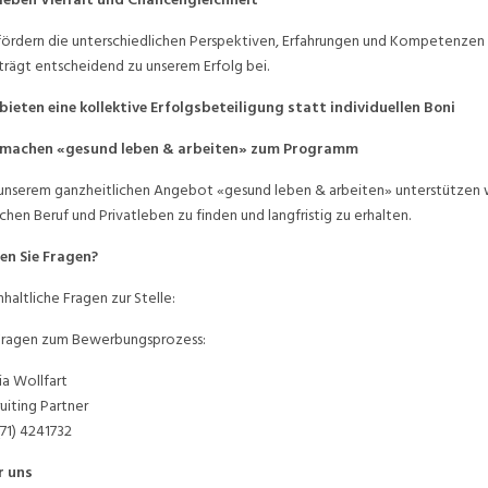
fördern die unterschiedlichen Perspektiven, Erfahrungen und Kompetenzen i
trägt entscheidend zu unserem Erfolg bei.
bieten eine kollektive Erfolgsbeteiligung statt individuellen Boni
 machen «gesund leben & arbeiten» zum Programm
unserem ganzheitlichen Angebot «gesund leben & arbeiten» unterstützen w
chen Beruf und Privatleben zu finden und langfristig zu erhalten.
en Sie Fragen?
inhaltliche Fragen zur Stelle:
Fragen zum Bewerbungsprozess:
ia Wollfart
uiting Partner
(71) 4241732
r uns