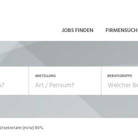
JOBS FINDEN
FIRMENSUCH
ANSTELLUNG
BERUFSGRUPPE
Bildung, Kunst, Design
10-100%
Pensum
POSITION
au, Handwerk, Elektro
Berufe, Sport
Temporär (befristet)
Führung
Einkauf, Logistik, Tra
ztsekretärin (m/w) 80%
onsulting, Human Resources
Verkehr