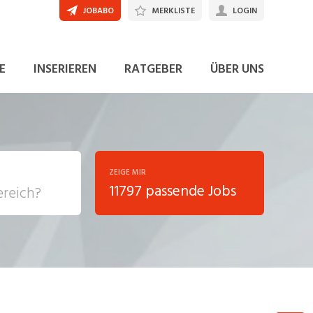
JOBABO
MERKLISTE
LOGIN
JETZT BEWERBEN
E
INSERIEREN
RATGEBER
ÜBER UNS
ZEIGE MIR
11797 passende Jobs
, Soziale
sposition
nsport,