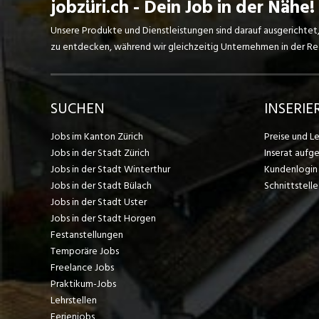
jobzüri.ch - Dein Job in der Nähe!
Unsere Produkte und Dienstleistungen sind darauf ausgerichtet
zu entdecken, während wir gleichzeitig Unternehmen in der Regi
SUCHEN
INSERIE
Jobs im Kanton Zürich
Preise und L
Jobs in der Stadt Zürich
Inserat aufg
Jobs in der Stadt Winterthur
Kundenlogin
Jobs in der Stadt Bülach
Schnittstelle
Jobs in der Stadt Uster
Jobs in der Stadt Horgen
Festanstellungen
Temporäre Jobs
Freelance Jobs
Praktikum-Jobs
Lehrstellen
Ferienjobs