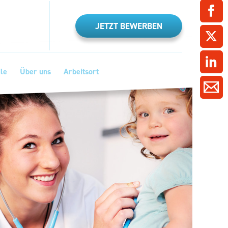
ment / Kader
chaft,
au,
on
ss
swesen,