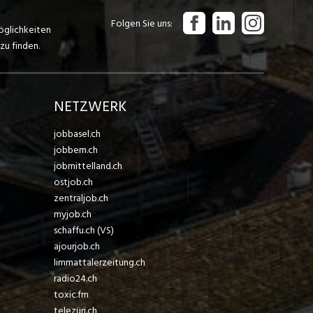
Folgen Sie uns
öglichkeiten
zu finden.
NETZWERK
jobbasel.ch
jobbern.ch
jobmittelland.ch
ostjob.ch
zentraljob.ch
myjob.ch
schaffu.ch (VS)
ajourjob.ch
limmattalerzeitung.ch
radio24.ch
toxic.fm
telezüri.ch