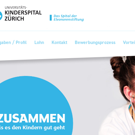
Praktikum
Manage
nanzen, Controlling, Treuhand,
Gartenbau, Landwirts
echt
Forstwirtschaft
Ferienjob
mmobilien, Facility Management,
Industrie, Maschinenb
einigung
Anlagenbau, Produkti
aufm. Berufe, Kundendienst,
Körperpflege, Wellne
erwaltung
chanik, Elektronik, Optik
Medizin, Gesundheit
ertigung)
Pflege
erkauf, Handel, Kundenberatung,
ussendienst