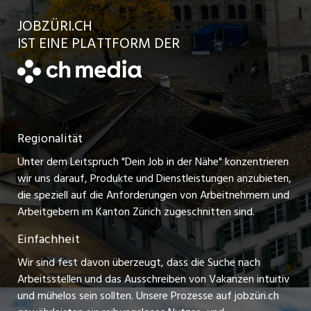
Kundenlogin
Ratgeber
jobbasel.ch
JOBZÜRI.CH
Jobs in der Stadt Uster
Schnittstelle
AGB
IST EINE PLATTFORM DER
jobbern.ch
Jobs in der Stadt Horgen
Datenschutzerklärung
jobmittelland.ch
Festanstellungen
Nutzungsbedingungen
ostjob.ch
Temporäre Jobs
Regionalität
Impressum
zentraljob.ch
Freelance Jobs
Unter dem Leitspruch "Dein Job in der Nähe" konzentrieren
Stellenmeldepflicht
myjob.ch
wir uns darauf, Produkte und Dienstleistungen anzubieten,
Praktikum-Jobs
die speziell auf die Anforderungen von Arbeitnehmern und
schaffu.ch (VS)
Arbeitgebern im Kanton Zürich zugeschnitten sind.
Lehrstellen
Einfachheit
ajourjob.ch
Ferienjobs
Wir sind fest davon überzeugt, dass die Suche nach
limmattalerzeitung.ch
Arbeitsstellen und das Ausschreiben von Vakanzen intuitiv
Führungspositionen
und mühelos sein sollten. Unsere Prozesse auf jobzüri.ch
radio24.ch