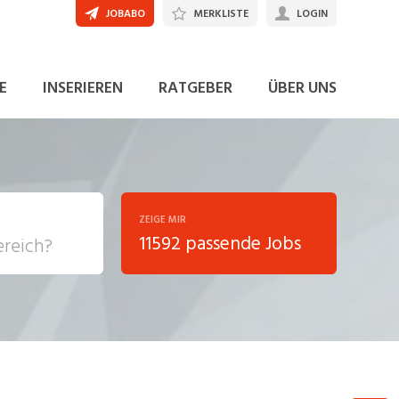
JOBABO
MERKLISTE
LOGIN
JETZT BEWERBEN
E
INSERIEREN
RATGEBER
ÜBER UNS
ZEIGE MIR
11592 passende Jobs
, Soziale
sposition
nsport,