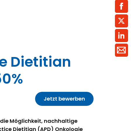
ment / Kader
chaft,
au,
on
ss
swesen,