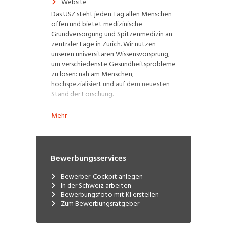
Website
Das USZ steht jeden Tag allen Menschen
offen und bietet medizinische
Grundversorgung und Spitzenmedizin an
zentraler Lage in Zürich. Wir nutzen
unseren universitären Wissensvorsprung,
um verschiedenste Gesundheitsprobleme
zu lösen: nah am Menschen,
hochspezialisiert und auf dem neuesten
Stand der Forschung.
Mehr
Bewerbungsservices
Bewerber-Cockpit anlegen
In der Schweiz arbeiten
Bewerbungsfoto mit KI erstellen
Zum Bewerbungsratgeber