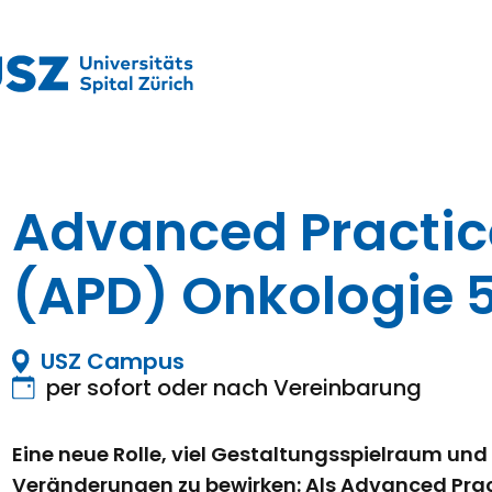
Praktikum
Manage
nanzen, Controlling, Treuhand,
Gartenbau, Landwirts
echt
Forstwirtschaft
Ferienjob
mmobilien, Facility Management,
Industrie, Maschinenb
einigung
Anlagenbau, Produkti
aufm. Berufe, Kundendienst,
Körperpflege, Wellne
erwaltung
chanik, Elektronik, Optik
Medizin, Gesundheit
ertigung)
Pflege
erkauf, Handel, Kundenberatung,
ussendienst