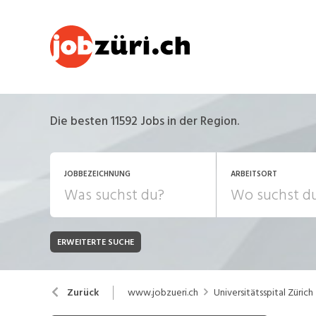
Die besten 11592 Jobs in der Region.
JOBBEZEICHNUNG
ARBEITSORT
ERWEITERTE SUCHE
JOB-TYP
Bank, Versicherung
B
Festanstellung
www.jobzueri.ch
Universitätsspital Zürich
Zurück
Chemie, Pharma, Biotechnologie
C