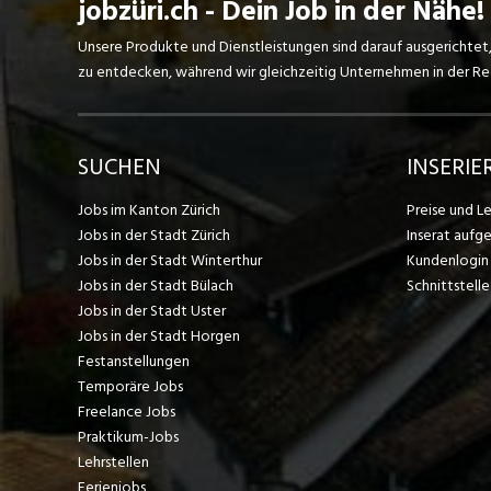
jobzüri.ch - Dein Job in der Nähe!
Unsere Produkte und Dienstleistungen sind darauf ausgerichtet
zu entdecken, während wir gleichzeitig Unternehmen in der Regi
SUCHEN
INSERIE
Jobs im Kanton Zürich
Preise und L
Jobs in der Stadt Zürich
Inserat aufg
Jobs in der Stadt Winterthur
Kundenlogin
Jobs in der Stadt Bülach
Schnittstelle
Jobs in der Stadt Uster
Jobs in der Stadt Horgen
Festanstellungen
Temporäre Jobs
Freelance Jobs
Praktikum-Jobs
Lehrstellen
Ferienjobs