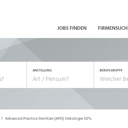
JOBS FINDEN
FIRMENSUCH
ANSTELLUNG
BERUFSGRUPPE
Bildung, Kunst, Design
10-100%
Pensum
POSITION
au, Handwerk, Elektro
Berufe, Sport
Temporär (befristet)
Führung
Einkauf, Logistik, Tra
Advanced Practice Dietitian (APD) Onkologie 50%
onsulting, Human Resources
Verkehr