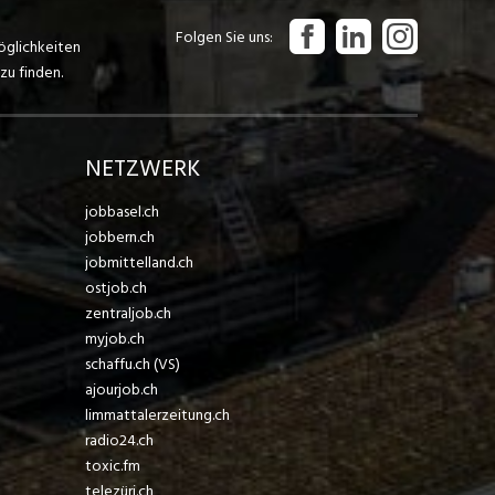
Folgen Sie uns
öglichkeiten
zu finden.
NETZWERK
jobbasel.ch
jobbern.ch
jobmittelland.ch
ostjob.ch
zentraljob.ch
myjob.ch
schaffu.ch (VS)
ajourjob.ch
limmattalerzeitung.ch
radio24.ch
toxic.fm
telezüri.ch