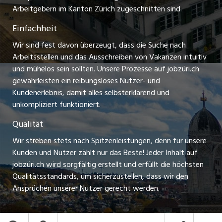
schaffu.ch (VS)
Arbeitgebern im Kanton Zürich zugeschnitten sind.
Lehrstellen
Einfachheit
ajourjob.ch
Ferienjobs
Wir sind fest davon überzeugt, dass die Suche nach
limmattalerzeitung.ch
Arbeitsstellen und das Ausschreiben von Vakanzen intuitiv
Führungspositionen
und mühelos sein sollten. Unsere Prozesse auf jobzüri.ch
radio24.ch
gewährleisten ein reibungsloses Nutzer- und
Arbeitgeber
Kundenerlebnis, damit alles selbsterklärend und
toxic.fm
unkompliziert funktioniert.
Jobline
telezüri.ch
Qualität
Wir streben stets nach Spitzenleistungen, denn für unsere
chmedia.ch
Kunden und Nutzer zählt nur das Beste! Jeder Inhalt auf
jobzüri.ch wird sorgfältig erstellt und erfüllt die höchsten
Qualitätsstandards, um sicherzustellen, dass wir den
Ansprüchen unserer Nutzer gerecht werden.