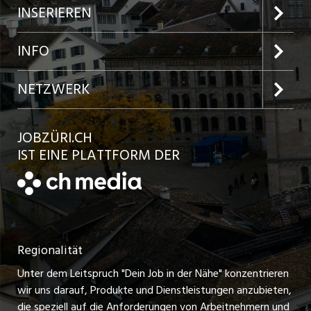
Jobs im Kanton Zürich
INSERIEREN
Jobs in der Stadt Zürich
Preise und Leistungen
INFO
Jobs in der Stadt Winterthur
Inserat aufgeben
Team
NETZWERK
Jobs in der Stadt Bülach
Kundenlogin
Ratgeber
jobbasel.ch
JOBZÜRI.CH
Jobs in der Stadt Uster
Schnittstelle
AGB
IST EINE PLATTFORM DER
jobbern.ch
Jobs in der Stadt Horgen
Datenschutzerklärung
jobmittelland.ch
Festanstellungen
Nutzungsbedingungen
ostjob.ch
Temporäre Jobs
Regionalität
Impressum
zentraljob.ch
Freelance Jobs
Unter dem Leitspruch "Dein Job in der Nähe" konzentrieren
Stellenmeldepflicht
myjob.ch
wir uns darauf, Produkte und Dienstleistungen anzubieten,
Praktikum-Jobs
die speziell auf die Anforderungen von Arbeitnehmern und