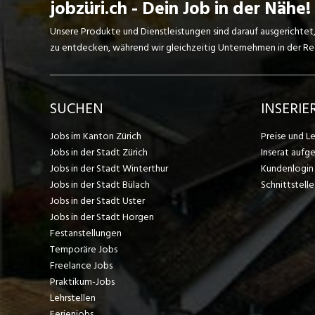
jobzüri.ch - Dein Job in der Nähe!
Unsere Produkte und Dienstleistungen sind darauf ausgerichtet
zu entdecken, während wir gleichzeitig Unternehmen in der Regi
SUCHEN
INSERIE
Jobs im Kanton Zürich
Preise und L
Jobs in der Stadt Zürich
Inserat aufg
Jobs in der Stadt Winterthur
Kundenlogin
Jobs in der Stadt Bülach
Schnittstelle
Jobs in der Stadt Uster
Jobs in der Stadt Horgen
Festanstellungen
Temporäre Jobs
Freelance Jobs
Praktikum-Jobs
Lehrstellen
Ferienjobs