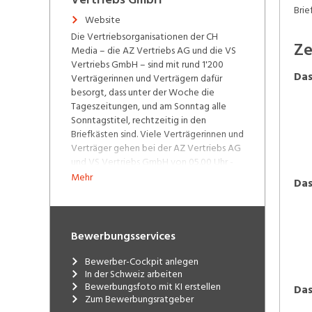
Brie
Website
Die Vertriebsorganisationen der CH
Ze
Media – die AZ Vertriebs AG und die VS
Vertriebs GmbH – sind mit rund 1'200
Das
Verträgerinnen und Verträgern dafür
besorgt, dass unter der Woche die
Tageszeitungen, und am Sonntag alle
Sonntagstitel, rechtzeitig in den
Briefkästen sind. Viele Verträgerinnen und
Verträger gehen bei der AZ Vertriebs AG
und VS Vertriebs GmbH von 05.00 Uhr -
06.30 Uhr einem Nebenerwerb mit 10-
Mehr
Das
Prozent-Pensum nach.
Bewerbungsservices
Bewerber-Cockpit anlegen
In der Schweiz arbeiten
Bewerbungsfoto mit KI erstellen
Das
Zum Bewerbungsratgeber