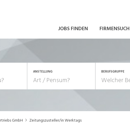
JOBS FINDEN
FIRMENSUCH
ANSTELLUNG
BERUFSGRUPPE
Bildung, Kunst, Design
10-100%
Pensum
POSITION
au, Handwerk, Elektro
Berufe, Sport
Temporär (befristet)
Führung
Einkauf, Logistik, Tra
ertriebs GmbH
Zeitungszusteller/in Werktags
onsulting, Human Resources
Verkehr