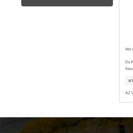
Wir 
Du f
freu
JE
AZ V