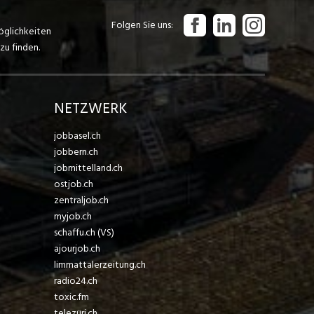
Folgen Sie uns
öglichkeiten
zu finden.
NETZWERK
jobbasel.ch
jobbern.ch
jobmittelland.ch
ostjob.ch
zentraljob.ch
myjob.ch
schaffu.ch (VS)
ajourjob.ch
limmattalerzeitung.ch
radio24.ch
toxic.fm
telezüri.ch