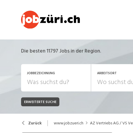
Die besten 11797 Jobs in der Region.
JOBBEZEICHNUNG
ARBEITSORT
ERWEITERTE SUCHE
JOB-TYP
Bank, Versicherung
B
Festanstellung
www.jobzueri.ch
AZ Vertriebs AG / VS V
Zurück
Chemie, Pharma, Biotechnologie
C