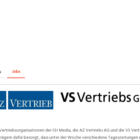
Praktikum
Manage
nanzen, Controlling, Treuhand,
Gartenbau, Landwirts
echt
Forstwirtschaft
Ferienjob
mmobilien, Facility Management,
Industrie, Maschinenb
einigung
Anlagenbau, Produkti
aufm. Berufe, Kundendienst,
Körperpflege, Wellne
erwaltung
chanik, Elektronik, Optik
Medizin, Gesundheit
ertigung)
Pflege
Jobs
s
erkauf, Handel, Kundenberatung,
ussendienst
Vertriebsorganisationen der CH Media, die AZ Vertriebs AG und die VS Vert
rägern dafür besorgt, dass unter der Woche verschiedene Tageszeitungen 