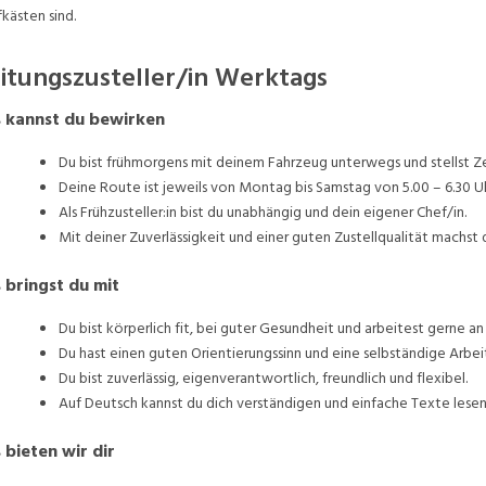
fkästen sind.
itungszusteller/in Werktags
 kannst du bewirken
Du bist frühmorgens mit deinem Fahrzeug unterwegs und stellst Ze
Deine Route ist jeweils von Montag bis Samstag von 5.00 – 6.30 Uh
Als Frühzusteller:in bist du unabhängig und dein eigener Chef/in.
Mit deiner Zuverlässigkeit und einer guten Zustellqualität machst 
 bringst du mit
Du bist körperlich fit, bei guter Gesundheit und arbeitest gerne an 
Du hast einen guten Orientierungssinn und eine selbständige Arbei
Du bist zuverlässig, eigenverantwortlich, freundlich und flexibel.
Auf Deutsch kannst du dich verständigen und einfache Texte lese
 bieten wir dir