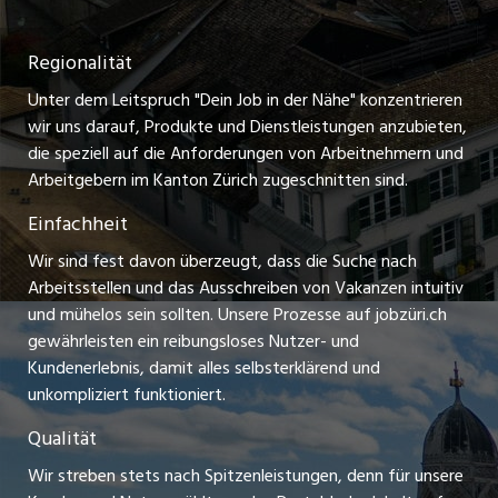
Nutzungsbedingungen
ostjob.ch
Temporäre Jobs
Regionalität
Impressum
zentraljob.ch
Freelance Jobs
Unter dem Leitspruch "Dein Job in der Nähe" konzentrieren
Stellenmeldepflicht
myjob.ch
wir uns darauf, Produkte und Dienstleistungen anzubieten,
Praktikum-Jobs
die speziell auf die Anforderungen von Arbeitnehmern und
schaffu.ch (VS)
Arbeitgebern im Kanton Zürich zugeschnitten sind.
Lehrstellen
Einfachheit
ajourjob.ch
Ferienjobs
Wir sind fest davon überzeugt, dass die Suche nach
limmattalerzeitung.ch
Arbeitsstellen und das Ausschreiben von Vakanzen intuitiv
Führungspositionen
und mühelos sein sollten. Unsere Prozesse auf jobzüri.ch
radio24.ch
gewährleisten ein reibungsloses Nutzer- und
Arbeitgeber
Kundenerlebnis, damit alles selbsterklärend und
toxic.fm
unkompliziert funktioniert.
Jobline
telezüri.ch
Qualität
Wir streben stets nach Spitzenleistungen, denn für unsere
chmedia.ch