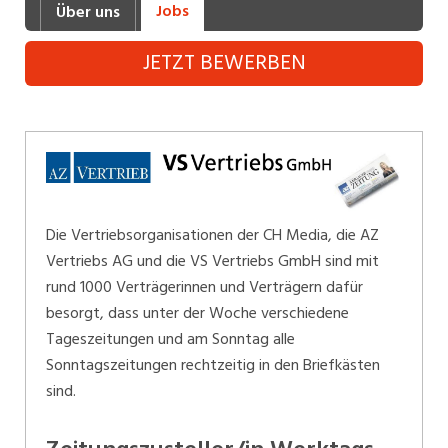
Jobs
Über uns
Industrie, Maschinenbau, Anlagenbau,
Produktion
JETZT BEWERBEN
Informatik, Telekommunikation
Kaufm. Berufe, Kundendienst, Verwaltung
Körperpflege, Wellness
Marketing, Kommunikation, Medien, Druck
Die Vertriebsorganisationen der CH Media, die AZ
Mechanik, Elektronik, Optik (Fertigung)
Vertriebs AG und die VS Vertriebs GmbH sind mit
rund 1000 Verträgerinnen und Verträgern dafür
Medizin, Gesundheitswesen, Pflege
besorgt, dass unter der Woche verschiedene
Sicherheit, Rettung, Polizei, Zoll
Tageszeitungen und am Sonntag alle
Sonntagszeitungen rechtzeitig in den Briefkästen
Verkauf, Handel, Kundenberatung,
sind.
Aussendienst