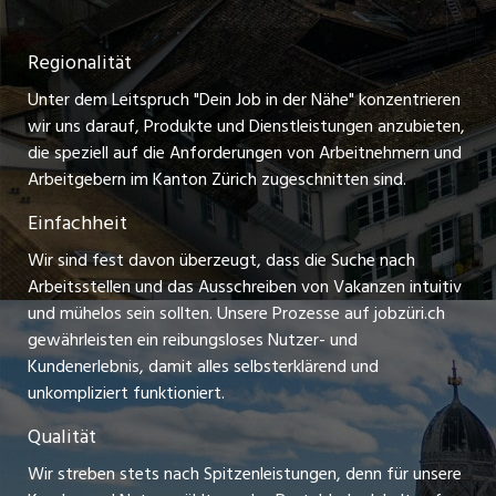
Nutzungsbedingungen
ostjob.ch
Temporäre Jobs
Regionalität
Impressum
zentraljob.ch
Freelance Jobs
Unter dem Leitspruch "Dein Job in der Nähe" konzentrieren
Stellenmeldepflicht
myjob.ch
wir uns darauf, Produkte und Dienstleistungen anzubieten,
Praktikum-Jobs
die speziell auf die Anforderungen von Arbeitnehmern und
schaffu.ch (VS)
Arbeitgebern im Kanton Zürich zugeschnitten sind.
Lehrstellen
Einfachheit
ajourjob.ch
Ferienjobs
Wir sind fest davon überzeugt, dass die Suche nach
limmattalerzeitung.ch
Arbeitsstellen und das Ausschreiben von Vakanzen intuitiv
Führungspositionen
und mühelos sein sollten. Unsere Prozesse auf jobzüri.ch
radio24.ch
gewährleisten ein reibungsloses Nutzer- und
Arbeitgeber
Kundenerlebnis, damit alles selbsterklärend und
toxic.fm
unkompliziert funktioniert.
Jobline
telezüri.ch
Qualität
Wir streben stets nach Spitzenleistungen, denn für unsere
chmedia.ch