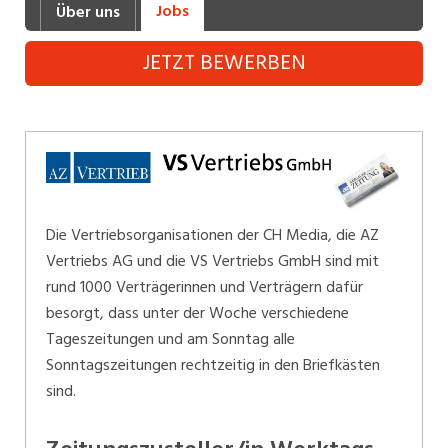
Jobs
Über uns
Industrie, Maschinenbau, Anlagenbau,
Produktion
JETZT BEWERBEN
Informatik, Telekommunikation
Kaufm. Berufe, Kundendienst, Verwaltung
Körperpflege, Wellness
Marketing, Kommunikation, Medien, Druck
Die Vertriebsorganisationen der CH Media, die AZ
Mechanik, Elektronik, Optik (Fertigung)
Vertriebs AG und die VS Vertriebs GmbH sind mit
rund 1000 Verträgerinnen und Verträgern dafür
Medizin, Gesundheitswesen, Pflege
besorgt, dass unter der Woche verschiedene
Sicherheit, Rettung, Polizei, Zoll
Tageszeitungen und am Sonntag alle
Sonntagszeitungen rechtzeitig in den Briefkästen
Verkauf, Handel, Kundenberatung,
sind.
Aussendienst