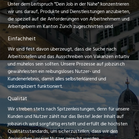
Freelance Jobs
Unter dem Leitspruch "Dein Job in der Nähe" konzentrieren
Stellenmeldepflicht
myjob.ch
wir uns darauf, Produkte und Dienstleistungen anzubieten,
Praktikum-Jobs
die speziell auf die Anforderungen von Arbeitnehmern und
schaffu.ch (VS)
Arbeitgebern im Kanton Zürich zugeschnitten sind.
Lehrstellen
Einfachheit
ajourjob.ch
Ferienjobs
Wir sind fest davon überzeugt, dass die Suche nach
limmattalerzeitung.ch
Arbeitsstellen und das Ausschreiben von Vakanzen intuitiv
Führungspositionen
und mühelos sein sollten. Unsere Prozesse auf jobzüri.ch
radio24.ch
gewährleisten ein reibungsloses Nutzer- und
Arbeitgeber
Kundenerlebnis, damit alles selbsterklärend und
toxic.fm
unkompliziert funktioniert.
Jobline
telezüri.ch
Qualität
Wir streben stets nach Spitzenleistungen, denn für unsere
chmedia.ch
Kunden und Nutzer zählt nur das Beste! Jeder Inhalt auf
jobzüri.ch wird sorgfältig erstellt und erfüllt die höchsten
Qualitätsstandards, um sicherzustellen, dass wir den
Ansprüchen unserer Nutzer gerecht werden.