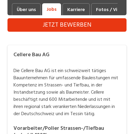
Industrie, Maschinenbau, Anlagenbau,
Jobs
Über uns
Karriere
Fotos / Videos
Produktion
JETZT BEWERBEN
Informatik, Telekommunikation
Kaufm. Berufe, Kundendienst, Verwaltung
Körperpflege, Wellness
Cellere Bau AG
Marketing, Kommunikation, Medien, Druck
Die Cellere Bau AG ist ein schweizweit tätiges
Mechanik, Elektronik, Optik (Fertigung)
Bauunternehmen für umfassende Bauleistungen mit
Kompetenz im Strassen- und Tiefbau, in der
Medizin, Gesundheitswesen, Pflege
Instandsetzung sowie als Baumeister. Cellere
Sicherheit, Rettung, Polizei, Zoll
beschäftigt rund 600 Mitarbeitende und ist mit
ihren regional stark verankerten Niederlassungen in
Verkauf, Handel, Kundenberatung,
der Deutschschweiz und im Tessin tätig.
Aussendienst
Vorarbeiter/Polier Strassen-/Tiefbau