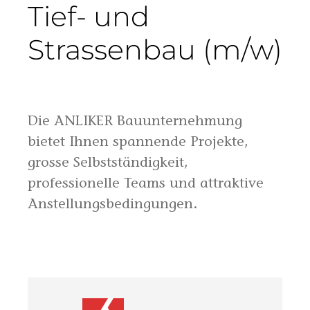
komfortabler, einfacher und nachhaltiger macht.
ANLIKER entwickelt, plant, baut, unterhält und
vermittelt Immobilien. Dafür ist das Unternehmen von
verschiedenen Standorten aus in weiten Teilen der
Deutschschweiz tätig. Als Gesamtanbieter mit rund
1'700 Mitarbeitenden ist ANLIKER eine der führenden
Unternehmungen in der Baubranche –
Bauunternehmung, Generalunternehmung,
Immobilienentwicklung und -bewirtschaftung unter
einem Dach.