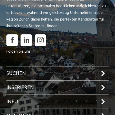
unterstützen, die optimalen beruflichen Möglichkeiten zu
entdecken, während wir gleichzeitig Unternehmen in der
Region Zürich dabei helfen, die perfekten Kandidaten für
ihre offenen Stellen zu finden.
Folgen Sie uns
SUCHEN
Jobs im Kanton Zürich
INSERIEREN
Jobs in der Stadt Zürich
Preise und Leistungen
INFO
Jobs in der Stadt Winterthur
Inserat aufgeben
Team