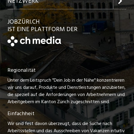
NETZWERK
Jobs in der Stadt Bülach
Kundenlogin
Ratgeber
jobbasel.ch
JOBZÜRI.CH
Jobs in der Stadt Uster
Schnittstelle
AGB
IST EINE PLATTFORM DER
jobbern.ch
Jobs in der Stadt Horgen
Datenschutzerklärung
jobmittelland.ch
Festanstellungen
Nutzungsbedingungen
ostjob.ch
Temporäre Jobs
Regionalität
Impressum
zentraljob.ch
Freelance Jobs
Unter dem Leitspruch "Dein Job in der Nähe" konzentrieren
Stellenmeldepflicht
myjob.ch
wir uns darauf, Produkte und Dienstleistungen anzubieten,
Praktikum-Jobs
die speziell auf die Anforderungen von Arbeitnehmern und
schaffu.ch (VS)
Arbeitgebern im Kanton Zürich zugeschnitten sind.
Lehrstellen
Einfachheit
ajourjob.ch
Ferienjobs
Wir sind fest davon überzeugt, dass die Suche nach
limmattalerzeitung.ch
Arbeitsstellen und das Ausschreiben von Vakanzen intuitiv