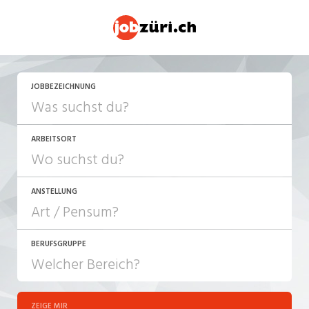
JETZT BEWERBEN
JOBBEZEICHNUNG
ARBEITSORT
ANSTELLUNG
BERUFSGRUPPE
JOB-TYP
10-100%
Festanstellung
ZEIGE MIR