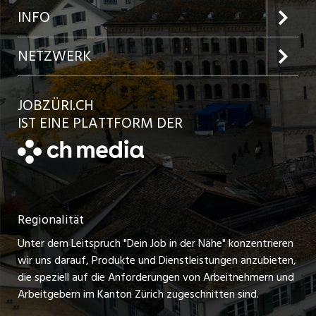
Jobs in der Stadt Zürich
Preise und Leistungen
INFO
Jobs in der Stadt Winterthur
Inserat aufgeben
Team
NETZWERK
Jobs in der Stadt Bülach
Kundenlogin
Ratgeber
jobbasel.ch
JOBZÜRI.CH
Jobs in der Stadt Uster
Schnittstelle
AGB
IST EINE PLATTFORM DER
jobbern.ch
Jobs in der Stadt Horgen
Datenschutzerklärung
jobmittelland.ch
Festanstellungen
Nutzungsbedingungen
ostjob.ch
Temporäre Jobs
Regionalität
Impressum
zentraljob.ch
Freelance Jobs
Unter dem Leitspruch "Dein Job in der Nähe" konzentrieren
Stellenmeldepflicht
myjob.ch
wir uns darauf, Produkte und Dienstleistungen anzubieten,
Praktikum-Jobs
die speziell auf die Anforderungen von Arbeitnehmern und
schaffu.ch (VS)
Arbeitgebern im Kanton Zürich zugeschnitten sind.
Lehrstellen