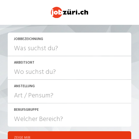
JETZT BEWERBEN
JOBBEZEICHNUNG
ARBEITSORT
ANSTELLUNG
BERUFSGRUPPE
JOB-TYP
10-100%
Festanstellung
ZEIGE MIR