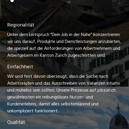
Festanstellungen
Nutzungsbedingungen
ostjob.ch
Temporäre Jobs
Regionalität
Impressum
zentraljob.ch
Freelance Jobs
Unter dem Leitspruch "Dein Job in der Nähe" konzentrieren
Stellenmeldepflicht
myjob.ch
wir uns darauf, Produkte und Dienstleistungen anzubieten,
Praktikum-Jobs
die speziell auf die Anforderungen von Arbeitnehmern und
schaffu.ch (VS)
Arbeitgebern im Kanton Zürich zugeschnitten sind.
Lehrstellen
Einfachheit
ajourjob.ch
Ferienjobs
Wir sind fest davon überzeugt, dass die Suche nach
limmattalerzeitung.ch
Arbeitsstellen und das Ausschreiben von Vakanzen intuitiv
Führungspositionen
und mühelos sein sollten. Unsere Prozesse auf jobzüri.ch
radio24.ch
gewährleisten ein reibungsloses Nutzer- und
Arbeitgeber
Kundenerlebnis, damit alles selbsterklärend und
toxic.fm
unkompliziert funktioniert.
Jobline
telezüri.ch
Qualität