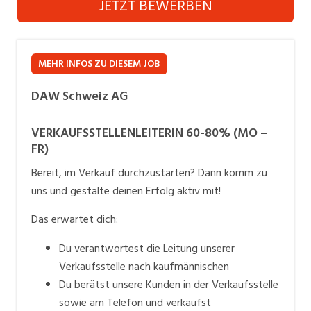
JETZT BEWERBEN
Industrie, Maschinenbau, Anlagenbau,
Produktion
Informatik, Telekommunikation
MEHR INFOS ZU DIESEM JOB
Kaufm. Berufe, Kundendienst, Verwaltung
DAW Schweiz AG
Körperpflege, Wellness
VERKAUFSSTELLENLEITERIN 60-80% (MO –
Marketing, Kommunikation, Medien, Druck
FR)
Bereit, im Verkauf durchzustarten? Dann komm zu
Mechanik, Elektronik, Optik (Fertigung)
uns und gestalte deinen Erfolg aktiv mit!
Medizin, Gesundheitswesen, Pflege
Das erwartet dich:
Sicherheit, Rettung, Polizei, Zoll
Du verantwortest die Leitung unserer
Verkauf, Handel, Kundenberatung,
Verkaufsstelle nach kaufmännischen
Aussendienst
Du berätst unsere Kunden in der Verkaufsstelle
sowie am Telefon und verkaufst