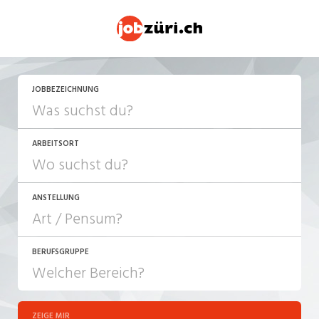
JETZT BEWERBEN
JOBBEZEICHNUNG
ARBEITSORT
ANSTELLUNG
BERUFSGRUPPE
JOB-TYP
10-100%
Festanstellung
ZEIGE MIR