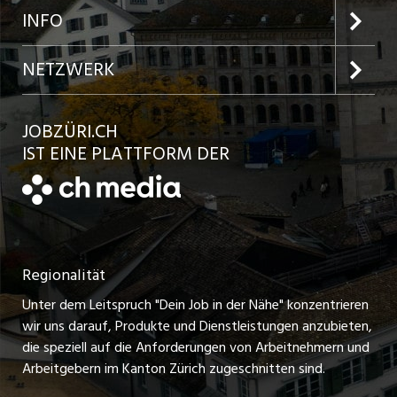
Jobs in der Stadt Zürich
Preise und Leistungen
INFO
Jobs in der Stadt Winterthur
Inserat aufgeben
Team
NETZWERK
Jobs in der Stadt Bülach
Kundenlogin
Ratgeber
jobbasel.ch
JOBZÜRI.CH
Jobs in der Stadt Uster
Schnittstelle
AGB
IST EINE PLATTFORM DER
jobbern.ch
Jobs in der Stadt Horgen
Datenschutzerklärung
jobmittelland.ch
Festanstellungen
Nutzungsbedingungen
ostjob.ch
Temporäre Jobs
Regionalität
Impressum
zentraljob.ch
Freelance Jobs
Unter dem Leitspruch "Dein Job in der Nähe" konzentrieren
Stellenmeldepflicht
myjob.ch
wir uns darauf, Produkte und Dienstleistungen anzubieten,
Praktikum-Jobs
die speziell auf die Anforderungen von Arbeitnehmern und
schaffu.ch (VS)
Arbeitgebern im Kanton Zürich zugeschnitten sind.
Lehrstellen