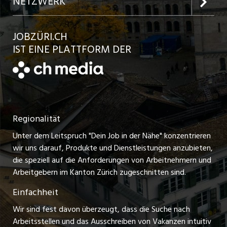
NETZWERK
Jobs in der Stadt Bülach
Kundenlogin
Ratgeber
jobbasel.ch
JOBZÜRI.CH
Jobs in der Stadt Uster
Schnittstelle
AGB
IST EINE PLATTFORM DER
jobbern.ch
Jobs in der Stadt Horgen
Datenschutzerklärung
jobmittelland.ch
Festanstellungen
Nutzungsbedingungen
ostjob.ch
Temporäre Jobs
Regionalität
Impressum
zentraljob.ch
Freelance Jobs
Unter dem Leitspruch "Dein Job in der Nähe" konzentrieren
Stellenmeldepflicht
myjob.ch
wir uns darauf, Produkte und Dienstleistungen anzubieten,
Praktikum-Jobs
die speziell auf die Anforderungen von Arbeitnehmern und
schaffu.ch (VS)
Arbeitgebern im Kanton Zürich zugeschnitten sind.
Lehrstellen
Einfachheit
ajourjob.ch
Ferienjobs
Wir sind fest davon überzeugt, dass die Suche nach
limmattalerzeitung.ch
Arbeitsstellen und das Ausschreiben von Vakanzen intuitiv