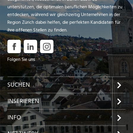
unterstützen, die optimalen beruflichen Möglichkeiten zu
entdecken, während wir gleichzeitig Unternehmen in der
Region Zürich dabei helfen, die perfekten Kandidaten für
ihre offenen Stellen zu finden.
Folgen Sie uns
SUCHEN
Jobs im Kanton Zürich
INSERIEREN
Jobs in der Stadt Zürich
Preise und Leistungen
INFO
Jobs in der Stadt Winterthur
Inserat aufgeben
Team