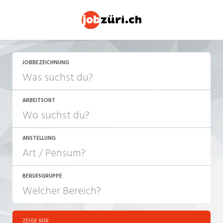
JETZT BEWERBEN
JOBBEZEICHNUNG
ARBEITSORT
ANSTELLUNG
BERUFSGRUPPE
JOB-TYP
10-100%
Festanstellung
ZEIGE MIR