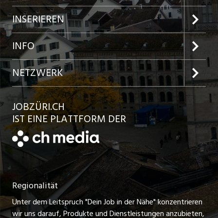
Jobs im Kanton Zürich
INSERIEREN
Jobs in der Stadt Zürich
Preise und Leistungen
INFO
Jobs in der Stadt Winterthur
Inserat aufgeben
Team
NETZWERK
Jobs in der Stadt Bülach
Kundenlogin
Ratgeber
jobbasel.ch
JOBZÜRI.CH
Jobs in der Stadt Uster
Schnittstelle
AGB
IST EINE PLATTFORM DER
jobbern.ch
Jobs in der Stadt Horgen
Datenschutzerklärung
jobmittelland.ch
Festanstellungen
Nutzungsbedingungen
ostjob.ch
Temporäre Jobs
Regionalität
Impressum
zentraljob.ch
Freelance Jobs
Unter dem Leitspruch "Dein Job in der Nähe" konzentrieren
Stellenmeldepflicht
myjob.ch
wir uns darauf, Produkte und Dienstleistungen anzubieten,