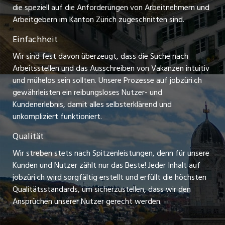
Praktikum-Jobs
die speziell auf die Anforderungen von Arbeitnehmern und
schaffu.ch (VS)
Arbeitgebern im Kanton Zürich zugeschnitten sind.
Lehrstellen
Einfachheit
ajourjob.ch
Ferienjobs
Wir sind fest davon überzeugt, dass die Suche nach
limmattalerzeitung.ch
Arbeitsstellen und das Ausschreiben von Vakanzen intuitiv
Führungspositionen
und mühelos sein sollten. Unsere Prozesse auf jobzüri.ch
radio24.ch
gewährleisten ein reibungsloses Nutzer- und
Arbeitgeber
Kundenerlebnis, damit alles selbsterklärend und
toxic.fm
unkompliziert funktioniert.
Jobline
telezüri.ch
Qualität
Wir streben stets nach Spitzenleistungen, denn für unsere
chmedia.ch
Kunden und Nutzer zählt nur das Beste! Jeder Inhalt auf
jobzüri.ch wird sorgfältig erstellt und erfüllt die höchsten
Qualitätsstandards, um sicherzustellen, dass wir den
Ansprüchen unserer Nutzer gerecht werden.