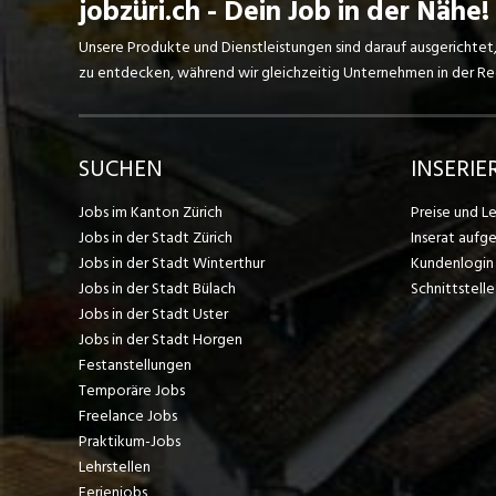
jobzüri.ch - Dein Job in der Nähe!
Unsere Produkte und Dienstleistungen sind darauf ausgerichtet
zu entdecken, während wir gleichzeitig Unternehmen in der Regi
SUCHEN
INSERIE
Jobs im Kanton Zürich
Preise und L
Jobs in der Stadt Zürich
Inserat aufg
Jobs in der Stadt Winterthur
Kundenlogin
Jobs in der Stadt Bülach
Schnittstelle
Jobs in der Stadt Uster
Jobs in der Stadt Horgen
Festanstellungen
Temporäre Jobs
Freelance Jobs
Praktikum-Jobs
Lehrstellen
Ferienjobs