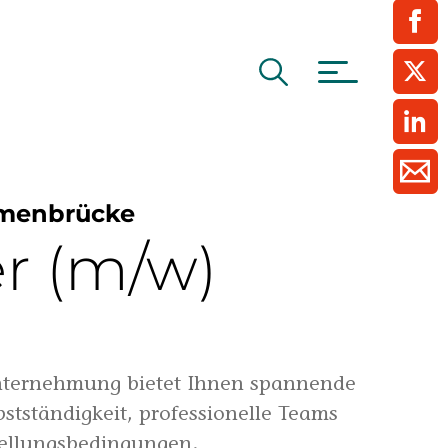
ment / Kader
chaft,
au,
on
ss
swesen,