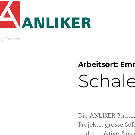
Praktikum
Manage
nanzen, Controlling, Treuhand,
Gartenbau, Landwirts
echt
Forstwirtschaft
Ferienjob
mmobilien, Facility Management,
Industrie, Maschinenb
einigung
Anlagenbau, Produkti
aufm. Berufe, Kundendienst,
Körperpflege, Wellne
erwaltung
chanik, Elektronik, Optik
Medizin, Gesundheit
ertigung)
Pflege
erkauf, Handel, Kundenberatung,
ussendienst