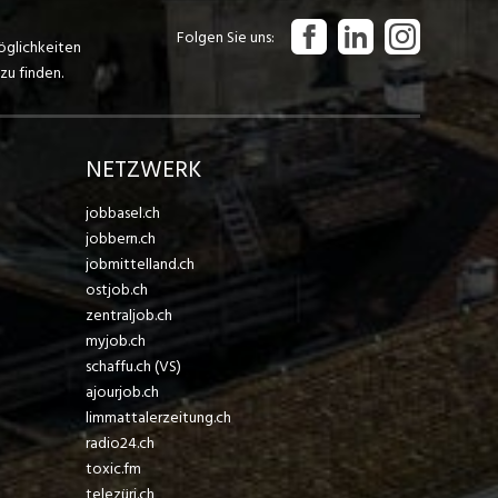
Folgen Sie uns
öglichkeiten
zu finden.
NETZWERK
jobbasel.ch
jobbern.ch
jobmittelland.ch
ostjob.ch
zentraljob.ch
myjob.ch
schaffu.ch (VS)
ajourjob.ch
limmattalerzeitung.ch
radio24.ch
toxic.fm
telezüri.ch