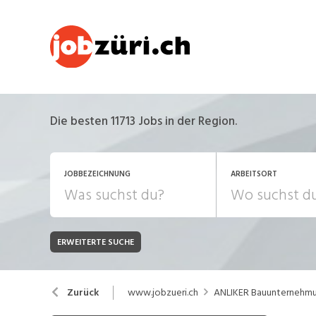
Die besten 11713 Jobs in der Region.
JOBBEZEICHNUNG
ARBEITSORT
ERWEITERTE SUCHE
JOB-TYP
Bank, Versicherung
B
Festanstellung
www.jobzueri.ch
ANLIKER Bauunternehm
Zurück
Chemie, Pharma, Biotechnologie
C