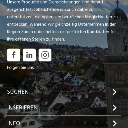
Unsere Produkte und Dienstleistungen sind darauf
ausgerichtet, Jobsuchende in Zürich dabei zu
unterstützen, die optimalen beruflichen Möglichkeiten zu
entdecken, während wir gleichzeitig Unternehmen in der
Region Zürich dabei helfen, die perfekten Kandidaten für
ihre offenen Stellen zu finden.
Folgen Sie uns
SUCHEN
Jobs im Kanton Zürich
INSERIEREN
Jobs in der Stadt Zürich
Preise und Leistungen
INFO