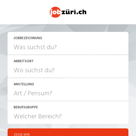
JETZT BEWERBEN
JOBBEZEICHNUNG
ARBEITSORT
ANSTELLUNG
BERUFSGRUPPE
JOB-TYP
10-100%
Festanstellung
ZEIGE MIR