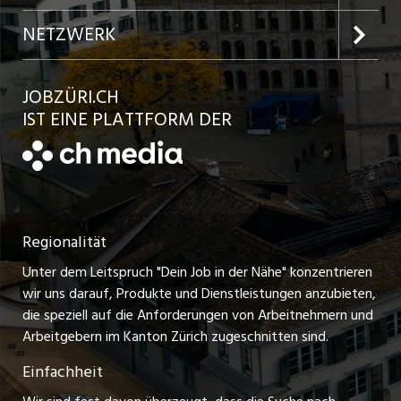
Jobs in der Stadt Winterthur
Inserat aufgeben
Team
NETZWERK
Jobs in der Stadt Bülach
Kundenlogin
Ratgeber
jobbasel.ch
JOBZÜRI.CH
Jobs in der Stadt Uster
Schnittstelle
AGB
IST EINE PLATTFORM DER
jobbern.ch
Jobs in der Stadt Horgen
Datenschutzerklärung
jobmittelland.ch
Festanstellungen
Nutzungsbedingungen
ostjob.ch
Temporäre Jobs
Regionalität
Impressum
zentraljob.ch
Freelance Jobs
Unter dem Leitspruch "Dein Job in der Nähe" konzentrieren
Stellenmeldepflicht
myjob.ch
wir uns darauf, Produkte und Dienstleistungen anzubieten,
Praktikum-Jobs
die speziell auf die Anforderungen von Arbeitnehmern und
schaffu.ch (VS)
Arbeitgebern im Kanton Zürich zugeschnitten sind.
Lehrstellen
Einfachheit
ajourjob.ch
Ferienjobs