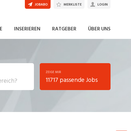
JOBABO
MERKLISTE
LOGIN
JETZT BEWERBEN
E
INSERIEREN
RATGEBER
ÜBER UNS
ZEIGE MIR
11717 passende Jobs
, Soziale
sposition
nsport,