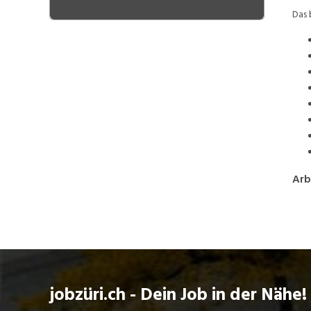
Das 
Arb
jobzüri.ch - Dein Job in der Nähe!