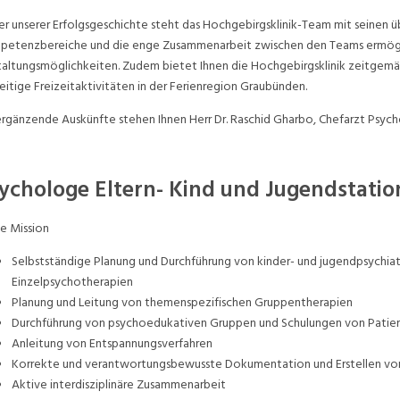
er unserer Erfolgsgeschichte steht das Hochgebirgsklinik-Team mit seinen ü
etenzbereiche und die enge Zusammenarbeit zwischen den Teams ermögli
altungsmöglichkeiten. Zudem bietet Ihnen die Hochgebirgsklinik zeitgemä
seitige Freizeitaktivitäten in der Ferienregion Graubünden.
ergänzende Auskünfte stehen Ihnen Herr Dr. Raschid Gharbo, Chefarzt Psych
ychologe Eltern- Kind und Jugendstatio
e Mission
Selbstständige Planung und Durchführung von kinder- und jugendpsychiat
Einzelpsychotherapien
Planung und Leitung von themenspezifischen Gruppentherapien
Durchführung von psychoedukativen Gruppen und Schulungen von Patie
Anleitung von Entspannungsverfahren
Korrekte und verantwortungsbewusste Dokumentation und Erstellen von B
Aktive interdisziplinäre Zusammenarbeit