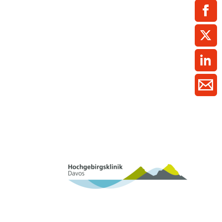
ment / Kader
chaft,
au,
on
ss
swesen,