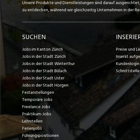
Unsere Produkte und Dienstleistungen sind darauf ausgerichtet
zu entdecken, während wir gleichzeitig Unternehmen in der Regi
SUCHEN
INSERIE
Jobs im Kanton Zürich
Preise und L
Jobs in der Stadt Zürich
Inserat aufg
Jobs in der Stadt Winterthur
Kundenlogin
Jobs in der Stadt Bülach
Schnittstelle
Jobs in der Stadt Uster
Jobs in der Stadt Horgen
Festanstellungen
Temporäre Jobs
Freelance Jobs
Praktikum-Jobs
Lehrstellen
Ferienjobs
Führungspositionen