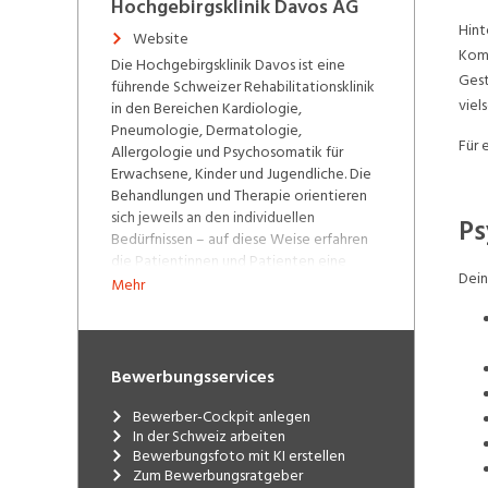
Hochgebirgsklinik Davos AG
Hint
Website
Komp
Die Hochgebirgsklinik Davos ist eine
Gest
führende Schweizer Rehabilitationsklinik
viel
in den Bereichen Kardiologie,
Pneumologie, Dermatologie,
Für 
Allergologie und Psychosomatik für
Erwachsene, Kinder und Jugendliche. Die
Behandlungen und Therapie orientieren
sich jeweils an den individuellen
Ps
Bedürfnissen – auf diese Weise erfahren
die Patientinnen und Patienten eine
Dein
optimale Behandlung. Diagnostik,
Mehr
Forschung und Therapie wirken auf dem
Medizincampus Davos Hand in Hand.
Zusammen mit einem kompetenten
Ärzte- und Pflegeteam sowie dem
Bewerbungsservices
einmaligen Davoser Höhenklima ist es ein
ganz besonderer Ort der Rehabilitation
Bewerber-Cockpit anlegen
und Genesung.
In der Schweiz arbeiten
Bewerbungsfoto mit KI erstellen
Zum Bewerbungsratgeber