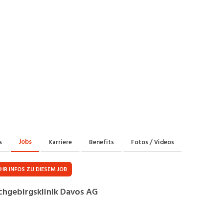
Praktikum
Manage
nanzen, Controlling, Treuhand,
Gartenbau, Landwirts
echt
Forstwirtschaft
Ferienjob
mmobilien, Facility Management,
Industrie, Maschinenb
einigung
Anlagenbau, Produkti
aufm. Berufe, Kundendienst,
Körperpflege, Wellne
erwaltung
chanik, Elektronik, Optik
Medizin, Gesundheit
ertigung)
Pflege
erkauf, Handel, Kundenberatung,
ussendienst
Jobs
s
Karriere
Benefits
Fotos / Videos
HR INFOS ZU DIESEM JOB
hgebirgsklinik Davos AG