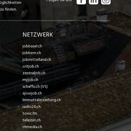
öglichkeiten
zu finden.
NETZWERK
jobbasel.ch
jobbern.ch
jobmittelland.ch
ostjob.ch
zentraljob.ch
myjob.ch
schaffu.ch (VS)
ajourjob.ch
limmattalerzeitung.ch
radio24.ch
toxic.fm
telezüri.ch
chmedia.ch