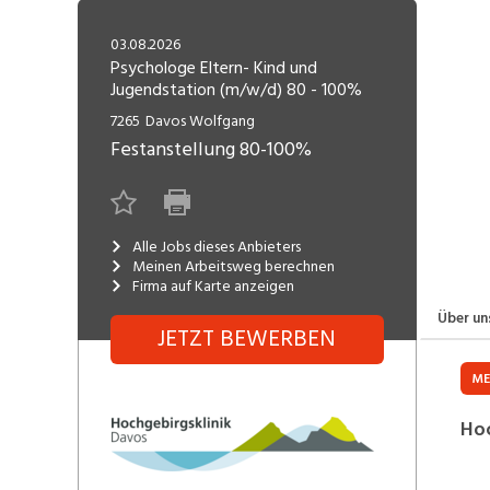
Freelance
Fi
Engineering, Technik, Architektur
03.08.2026
R
Lehrstelle
Psychologe Eltern- Kind und
Jugendstation (m/w/d) 80 - 100%
Gastronomie, Hotellerie,
I
Tourismus, Lebensmittel
R
7265
Davos Wolfgang
Festanstellung
80-100%
K
Informatik, Telekommunikation
V
Marketing, Kommunikation,
Me
Medien, Druck
(F
Alle Jobs dieses Anbieters
Meinen Arbeitsweg berechnen
Firma auf Karte anzeigen
V
Sicherheit, Rettung, Polizei, Zoll
A
Über un
JETZT BEWERBEN
ME
Hoc