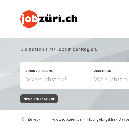
Die besten 11717 Jobs in der Region.
JOBBEZEICHNUNG
ARBEITSORT
ERWEITERTE SUCHE
JOB-TYP
Bank, Versicherung
B
Festanstellung
www.jobzueri.ch
Hochgebirgsklinik Davo
Zurück
Chemie, Pharma, Biotechnologie
C