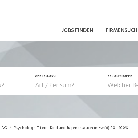
JOBS FINDEN
FIRMENSUCH
ANSTELLUNG
BERUFSGRUPPE
Bildung, Kunst, Design
10-100%
Pensum
POSITION
au, Handwerk, Elektro
Berufe, Sport
Temporär (befristet)
Führung
Einkauf, Logistik, Tra
s AG
Psychologe Eltern- Kind und Jugendstation (m/w/d) 80 - 100%
onsulting, Human Resources
Verkehr