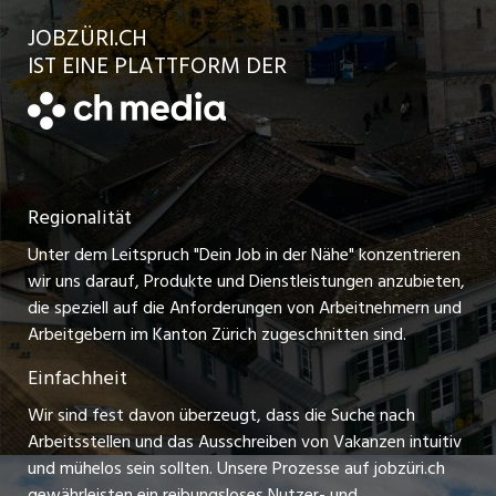
Ratgeber
jobbasel.ch
JOBZÜRI.CH
Jobs in der Stadt Uster
Schnittstelle
AGB
IST EINE PLATTFORM DER
jobbern.ch
Jobs in der Stadt Horgen
Datenschutzerklärung
jobmittelland.ch
Festanstellungen
Nutzungsbedingungen
ostjob.ch
Temporäre Jobs
Regionalität
Impressum
zentraljob.ch
Freelance Jobs
Unter dem Leitspruch "Dein Job in der Nähe" konzentrieren
Stellenmeldepflicht
myjob.ch
wir uns darauf, Produkte und Dienstleistungen anzubieten,
Praktikum-Jobs
die speziell auf die Anforderungen von Arbeitnehmern und
schaffu.ch (VS)
Arbeitgebern im Kanton Zürich zugeschnitten sind.
Lehrstellen
Einfachheit
ajourjob.ch
Ferienjobs
Wir sind fest davon überzeugt, dass die Suche nach
limmattalerzeitung.ch
Arbeitsstellen und das Ausschreiben von Vakanzen intuitiv
Führungspositionen
und mühelos sein sollten. Unsere Prozesse auf jobzüri.ch
radio24.ch
gewährleisten ein reibungsloses Nutzer- und