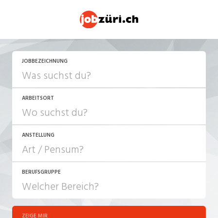
JETZT BEWERBEN
JOBBEZEICHNUNG
ARBEITSORT
ANSTELLUNG
BERUFSGRUPPE
JOB-TYP
10-100%
Festanstellung
ZEIGE MIR