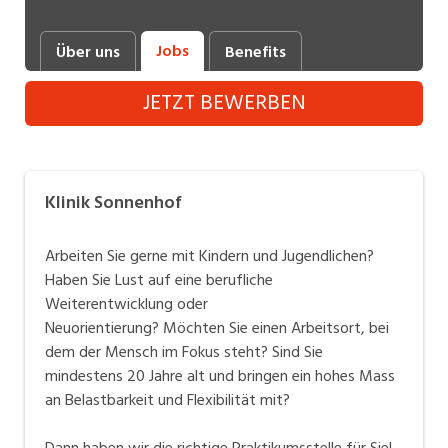
Industrie, Maschinenbau, Anlagenbau,
Produktion
Jobs
Über uns
Benefits
Informatik, Telekommunikation
JETZT BEWERBEN
Kaufm. Berufe, Kundendienst, Verwaltung
Körperpflege, Wellness
Klinik Sonnenhof
Marketing, Kommunikation, Medien, Druck
Mechanik, Elektronik, Optik (Fertigung)
Arbeiten Sie gerne mit Kindern und Jugendlichen?
Haben Sie Lust auf eine berufliche
Medizin, Gesundheitswesen, Pflege
Weiterentwicklung oder
Neuorientierung? Möchten Sie einen Arbeitsort, bei
Sicherheit, Rettung, Polizei, Zoll
dem der Mensch im Fokus steht? Sind Sie
Verkauf, Handel, Kundenberatung,
mindestens 20 Jahre alt und bringen ein hohes Mass
Aussendienst
an Belastbarkeit und Flexibilität mit?
Dann haben wir die richtige Praktikumsstelle für Sie!