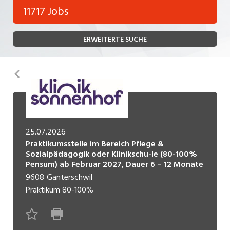
Bank, Versicherung
11717 Jobs
Temporär (befristet)
Bau, Handwerk, Elektro
ERWEITERTE SUCHE
Bildung, Kunst, Design, Soziale Berufe, Sport
Freelance
Chemie, Pharma, Biotechnologie
Praktikum
Zurück
Consulting, Human Resources
Lehrstelle
Einkauf, Logistik, Transport, Verkehr
Ferienjob
Engineering, Technik, Architektur
25.07.2026
Praktikumsstelle im Bereich Pflege &
POSITION
Finanzen, Controlling, Treuhand, Recht
Sozialpädagogik oder Klinikschu-le (80-100%
Pensum) ab Februar 2027, Dauer 6 – 12 Monate
Gartenbau, Landwirtschaft, Forstwirtschaft
Führungsposition
9608
Ganterschwil
Praktikum
80-100%
Gastronomie, Hotellerie, Tourismus,
Management / Kader
Lebensmittel
Immobilien, Facility Management, Reinigung