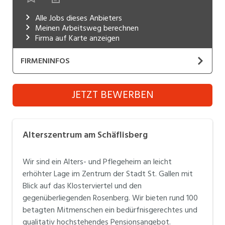
Industrie, Maschinenbau, Anlagenbau,
Alle Jobs dieses Anbieters
Produktion
Meinen Arbeitsweg berechnen
Firma auf Karte anzeigen
Informatik, Telekommunikation
FIRMENINFOS
Kaufm. Berufe, Kundendienst, Verwaltung
Körperpflege, Wellness
Alterszentrum am Schäflisberg
JETZT BEWERBEN
Website
Marketing, Kommunikation, Medien, Druck
Mechanik, Elektronik, Optik (Fertigung)
Alterszentrum am Schäflisberg
Alterszentrum am Schäflisberg
Medizin, Gesundheitswesen, Pflege
Alters- und Pflegeheim mit verschiedenen Häusern
Wir sind ein Alters- und Pflegeheim an leicht
95 Bewohnerinnen und Bewohner
Sicherheit, Rettung, Polizei, Zoll
erhöhter Lage im Zentrum der Stadt St. Gallen mit
120 Angestellte
Blick auf das Klosterviertel und den
Verkauf, Handel, Kundenberatung,
Aussendienst
gegenüberliegenden Rosenberg. Wir bieten rund 100
betagten Mitmenschen ein bedürfnisgerechtes und
qualitativ hochstehendes Pensionsangebot.