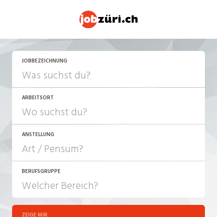
JETZT BEWERBEN
JOBBEZEICHNUNG
ARBEITSORT
ANSTELLUNG
BERUFSGRUPPE
JOB-TYP
10-100%
Festanstellung
ZEIGE MIR