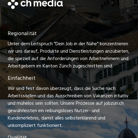
Datenschutzerklärung
jobmittelland.ch
Festanstellungen
Nutzungsbedingungen
ostjob.ch
Temporäre Jobs
Regionalität
Impressum
zentraljob.ch
Freelance Jobs
Unter dem Leitspruch "Dein Job in der Nähe" konzentrieren
Stellenmeldepflicht
myjob.ch
wir uns darauf, Produkte und Dienstleistungen anzubieten,
Praktikum-Jobs
die speziell auf die Anforderungen von Arbeitnehmern und
schaffu.ch (VS)
Arbeitgebern im Kanton Zürich zugeschnitten sind.
Lehrstellen
Einfachheit
ajourjob.ch
Ferienjobs
Wir sind fest davon überzeugt, dass die Suche nach
limmattalerzeitung.ch
Arbeitsstellen und das Ausschreiben von Vakanzen intuitiv
Führungspositionen
und mühelos sein sollten. Unsere Prozesse auf jobzüri.ch
radio24.ch
gewährleisten ein reibungsloses Nutzer- und
Arbeitgeber
Kundenerlebnis, damit alles selbsterklärend und
toxic.fm
unkompliziert funktioniert.
Jobline
telezüri.ch
Qualität