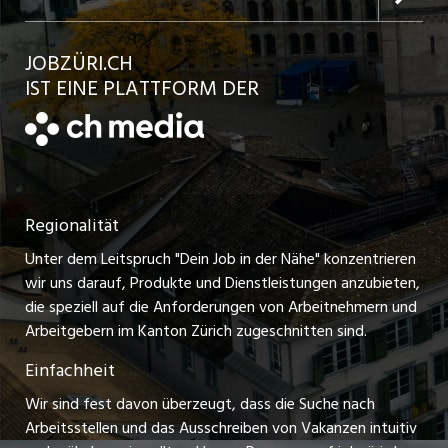
Jobs in der Stadt Bülach
Kundenlogin
Ratgeber
jobbasel.ch
JOBZÜRI.CH
Jobs in der Stadt Uster
Schnittstelle
AGB
IST EINE PLATTFORM DER
jobbern.ch
Jobs in der Stadt Horgen
Datenschutzerklärung
jobmittelland.ch
Festanstellungen
Nutzungsbedingungen
ostjob.ch
Temporäre Jobs
Regionalität
Impressum
zentraljob.ch
Freelance Jobs
Unter dem Leitspruch "Dein Job in der Nähe" konzentrieren
Stellenmeldepflicht
myjob.ch
wir uns darauf, Produkte und Dienstleistungen anzubieten,
Praktikum-Jobs
die speziell auf die Anforderungen von Arbeitnehmern und
schaffu.ch (VS)
Arbeitgebern im Kanton Zürich zugeschnitten sind.
Lehrstellen
Einfachheit
ajourjob.ch
Ferienjobs
Wir sind fest davon überzeugt, dass die Suche nach
limmattalerzeitung.ch
Arbeitsstellen und das Ausschreiben von Vakanzen intuitiv
Führungspositionen