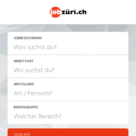
JETZT BEWERBEN
JOBBEZEICHNUNG
ARBEITSORT
ANSTELLUNG
BERUFSGRUPPE
JOB-TYP
10-100%
Festanstellung
ZEIGE MIR