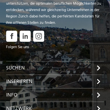
unterstützen, die optimalen beruflichen Möglichkeiten zu
entdecken, während wir gleichzeitig Unternehmen in der
Region Zürich dabei helfen, die perfekten Kandidaten für
ihre offenen Stellen zu finden.
Folgen Sie uns
SUCHEN
Jobs im Kanton Zürich
INSERIEREN
Jobs in der Stadt Zürich
Preise und Leistungen
INFO
Jobs in der Stadt Winterthur
Inserat aufgeben
Team
NETZWERK