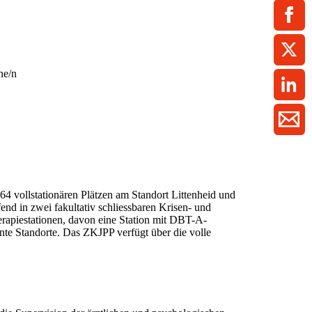
ment / Kader
chaft,
au,
on
ss
swesen,