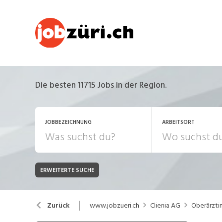
Die besten 11715 Jobs in der Region.
JOBBEZEICHNUNG
ARBEITSORT
ERWEITERTE SUCHE
JOB-TYP
Bank, Versicherung
B
Festanstellung
www.jobzueri.ch
Clienia AG
Oberärzti
Zurück
Chemie, Pharma, Biotechnologie
C