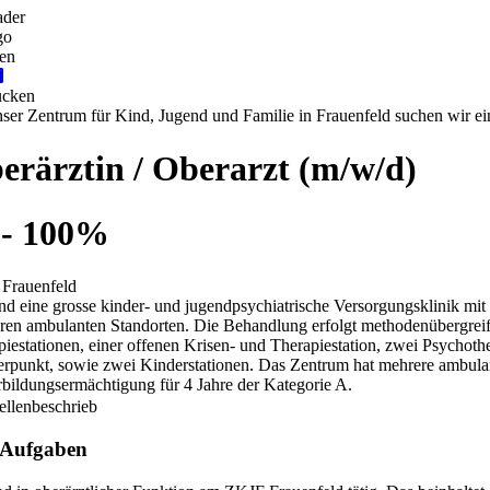
Praktikum
Manage
nanzen, Controlling, Treuhand,
Gartenbau, Landwirts
echt
Forstwirtschaft
Ferienjob
mmobilien, Facility Management,
Industrie, Maschinenb
einigung
Anlagenbau, Produkti
aufm. Berufe, Kundendienst,
Körperpflege, Wellne
erwaltung
chanik, Elektronik, Optik
Medizin, Gesundheit
ertigung)
Pflege
erkauf, Handel, Kundenberatung,
ussendienst