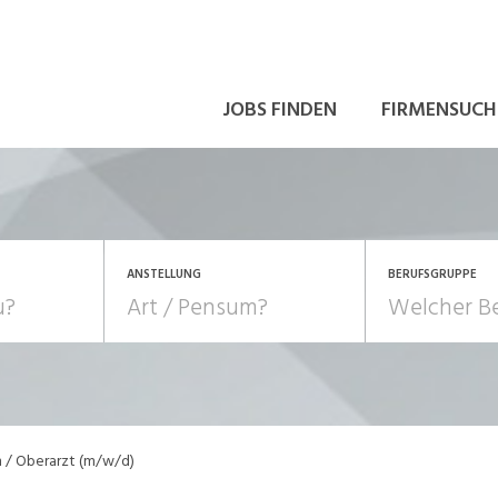
JOBS FINDEN
FIRMENSUCH
ANSTELLUNG
BERUFSGRUPPE
Bildung, Kunst, Design
10-100%
Pensum
POSITION
au, Handwerk, Elektro
Berufe, Sport
Temporär (befristet)
Führung
Einkauf, Logistik, Tra
n / Oberarzt (m/w/d)
onsulting, Human Resources
Verkehr