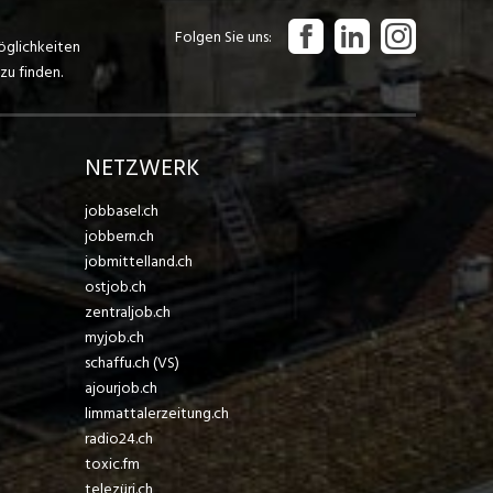
Folgen Sie uns
öglichkeiten
zu finden.
NETZWERK
jobbasel.ch
jobbern.ch
jobmittelland.ch
ostjob.ch
zentraljob.ch
myjob.ch
schaffu.ch (VS)
ajourjob.ch
limmattalerzeitung.ch
radio24.ch
toxic.fm
telezüri.ch