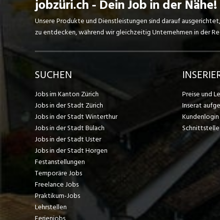
jobzüri.ch - Dein Job in der Nähe!
Unsere Produkte und Dienstleistungen sind darauf ausgerichtet
zu entdecken, während wir gleichzeitig Unternehmen in der Regi
SUCHEN
INSERIE
Jobs im Kanton Zürich
Preise und L
Jobs in der Stadt Zürich
Inserat aufg
Jobs in der Stadt Winterthur
Kundenlogin
Jobs in der Stadt Bülach
Schnittstelle
Jobs in der Stadt Uster
Jobs in der Stadt Horgen
Festanstellungen
Temporäre Jobs
Freelance Jobs
Praktikum-Jobs
Lehrstellen
Ferienjobs