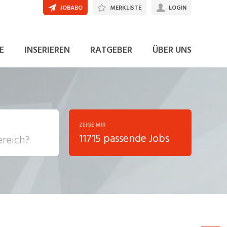
JOBABO
MERKLISTE
LOGIN
JETZT BEWERBEN
E
INSERIEREN
RATGEBER
ÜBER UNS
ZEIGE MIR
11715 passende Jobs
, Soziale
sposition
nsport,