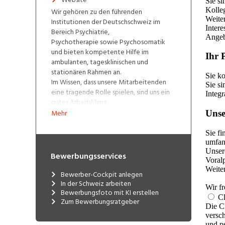
Wir gehören zu den führenden
Institutionen der Deutschschweiz im
Bereich Psychiatrie,
Psychotherapie sowie Psychosomatik
und bieten kompetente Hilfe im
ambulanten, tagesklinischen und
stationären Rahmen an.
Im Wissen, dass unsere Mitarbeitenden
eine tragende Rolle spielen, sind uns ein
gutes Arbeitsklima,
Entwicklungsmöglichkeiten,
Mehr
Führungsschulungen, familienfreundliche
Arbeitsmodelle sowie attraktive Aus-
und Fortbildungsmöglichkeiten sehr
wichtig. Wir sind Ausbildungsklinik für
Bewerbungsservices
Assistenzärzte (A1-Kliniken), dipl.
Pflegefachpersonen HF, Fachangestellte
Bewerber-Cockpit anlegen
Gesundheit (FAGE), Lehrlinge und
In der Schweiz arbeiten
Praktikanten diverser Berufe und weisen
Bewerbungsfoto mit KI erstellen
Zum Bewerbungsratgeber
eine enge universitäre Anbindug auf.