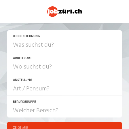
JETZT BEWERBEN
JOBBEZEICHNUNG
ARBEITSORT
ANSTELLUNG
BERUFSGRUPPE
JOB-TYP
10-100%
Festanstellung
ZEIGE MIR