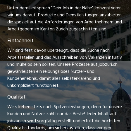
zentraljob.ch
Freelance Jobs
Unter dem Leitspruch "Dein Job in der Nähe" konzentrieren
Stellenmeldepflicht
myjob.ch
wir uns darauf, Produkte und Dienstleistungen anzubieten,
Praktikum-Jobs
die speziell auf die Anforderungen von Arbeitnehmern und
schaffu.ch (VS)
Arbeitgebern im Kanton Zürich zugeschnitten sind.
Lehrstellen
Einfachheit
ajourjob.ch
Ferienjobs
Wir sind fest davon überzeugt, dass die Suche nach
limmattalerzeitung.ch
Arbeitsstellen und das Ausschreiben von Vakanzen intuitiv
Führungspositionen
und mühelos sein sollten. Unsere Prozesse auf jobzüri.ch
radio24.ch
gewährleisten ein reibungsloses Nutzer- und
Arbeitgeber
Kundenerlebnis, damit alles selbsterklärend und
toxic.fm
unkompliziert funktioniert.
Jobline
telezüri.ch
Qualität
Wir streben stets nach Spitzenleistungen, denn für unsere
chmedia.ch
Kunden und Nutzer zählt nur das Beste! Jeder Inhalt auf
jobzüri.ch wird sorgfältig erstellt und erfüllt die höchsten
Qualitätsstandards, um sicherzustellen, dass wir den