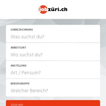
JETZT BEWERBEN
JOBBEZEICHNUNG
ARBEITSORT
ANSTELLUNG
BERUFSGRUPPE
JOB-TYP
10-100%
Festanstellung
ZEIGE MIR