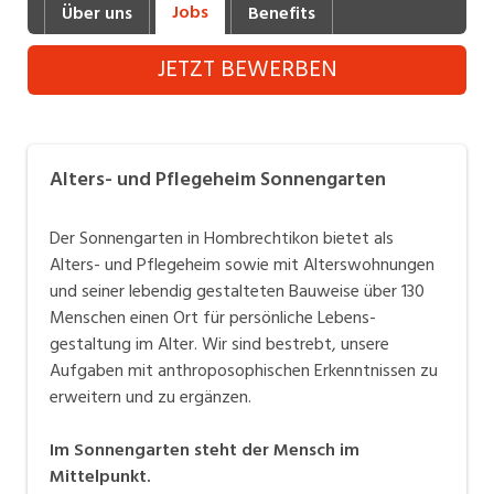
Jobs
Über uns
Benefits
Industrie, Maschinenbau, Anlagenbau,
Produktion
JETZT BEWERBEN
Informatik, Telekommunikation
Kaufm. Berufe, Kundendienst, Verwaltung
Alters- und Pflegeheim Sonnengarten
Körperpflege, Wellness
Marketing, Kommunikation, Medien, Druck
Der Sonnengarten in Hombrechtikon bietet als
Alters- und Pflegeheim sowie mit Alterswohnungen
Mechanik, Elektronik, Optik (Fertigung)
und seiner lebendig gestalteten Bauweise über 130
Menschen einen Ort für persönliche Lebens-
Medizin, Gesundheitswesen, Pflege
gestaltung im Alter. Wir sind bestrebt, unsere
Sicherheit, Rettung, Polizei, Zoll
Aufgaben mit anthroposophischen Erkenntnissen zu
erweitern und zu ergänzen.
Verkauf, Handel, Kundenberatung,
Aussendienst
Im Sonnengarten steht der Mensch im
Mittelpunkt
.