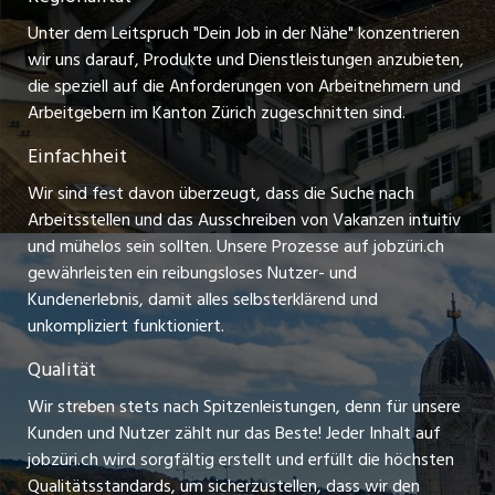
zentraljob.ch
Freelance Jobs
Unter dem Leitspruch "Dein Job in der Nähe" konzentrieren
Stellenmeldepflicht
myjob.ch
wir uns darauf, Produkte und Dienstleistungen anzubieten,
Praktikum-Jobs
die speziell auf die Anforderungen von Arbeitnehmern und
schaffu.ch (VS)
Arbeitgebern im Kanton Zürich zugeschnitten sind.
Lehrstellen
Einfachheit
ajourjob.ch
Ferienjobs
Wir sind fest davon überzeugt, dass die Suche nach
limmattalerzeitung.ch
Arbeitsstellen und das Ausschreiben von Vakanzen intuitiv
Führungspositionen
und mühelos sein sollten. Unsere Prozesse auf jobzüri.ch
radio24.ch
gewährleisten ein reibungsloses Nutzer- und
Arbeitgeber
Kundenerlebnis, damit alles selbsterklärend und
toxic.fm
unkompliziert funktioniert.
Jobline
telezüri.ch
Qualität
Wir streben stets nach Spitzenleistungen, denn für unsere
chmedia.ch
Kunden und Nutzer zählt nur das Beste! Jeder Inhalt auf
jobzüri.ch wird sorgfältig erstellt und erfüllt die höchsten
Qualitätsstandards, um sicherzustellen, dass wir den