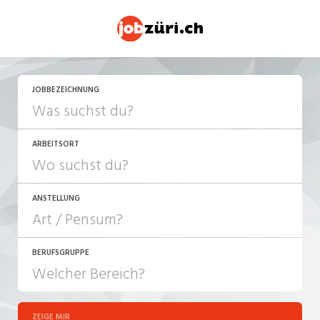
JETZT BEWERBEN
JOBBEZEICHNUNG
ARBEITSORT
ANSTELLUNG
BERUFSGRUPPE
JOB-TYP
10-100%
Festanstellung
ZEIGE MIR