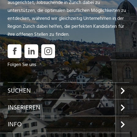
ausgerichtet, Jobsuchende in Zürich dabei zu
unterstützen, die optimalen beruflichen Möglichkeiten zu
entdecken, während wir gleichzeitig Unternehmen in der
Region Zürich dabei helfen, die perfekten Kandidaten für
ihre offenen Stellen zu finden.
Folgen Sie uns
SUCHEN
Jobs im Kanton Zürich
INSERIEREN
Jobs in der Stadt Zürich
Preise und Leistungen
INFO
Jobs in der Stadt Winterthur