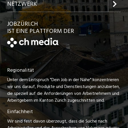
Inserat aufgeben
Team
NETZWERK
Jobs in der Stadt Bülach
Kundenlogin
Ratgeber
jobbasel.ch
JOBZÜRI.CH
Jobs in der Stadt Uster
Schnittstelle
AGB
IST EINE PLATTFORM DER
jobbern.ch
Jobs in der Stadt Horgen
Datenschutzerklärung
jobmittelland.ch
Festanstellungen
Nutzungsbedingungen
ostjob.ch
Temporäre Jobs
Regionalität
Impressum
zentraljob.ch
Freelance Jobs
Unter dem Leitspruch "Dein Job in der Nähe" konzentrieren
Stellenmeldepflicht
myjob.ch
wir uns darauf, Produkte und Dienstleistungen anzubieten,
Praktikum-Jobs
die speziell auf die Anforderungen von Arbeitnehmern und
schaffu.ch (VS)
Arbeitgebern im Kanton Zürich zugeschnitten sind.
Lehrstellen
Einfachheit
ajourjob.ch
Ferienjobs
Wir sind fest davon überzeugt, dass die Suche nach
limmattalerzeitung.ch
Arbeitsstellen und das Ausschreiben von Vakanzen intuitiv