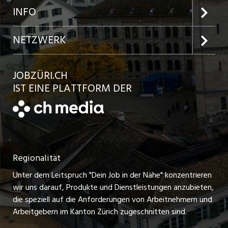
Jobs in der Stadt Zürich
Preise und Leistungen
INFO
Jobs in der Stadt Winterthur
Inserat aufgeben
Team
NETZWERK
Jobs in der Stadt Bülach
Kundenlogin
Ratgeber
jobbasel.ch
JOBZÜRI.CH
Jobs in der Stadt Uster
Schnittstelle
AGB
IST EINE PLATTFORM DER
jobbern.ch
Jobs in der Stadt Horgen
Datenschutzerklärung
jobmittelland.ch
Festanstellungen
Nutzungsbedingungen
ostjob.ch
Temporäre Jobs
Regionalität
Impressum
zentraljob.ch
Freelance Jobs
Unter dem Leitspruch "Dein Job in der Nähe" konzentrieren
Stellenmeldepflicht
myjob.ch
wir uns darauf, Produkte und Dienstleistungen anzubieten,
Praktikum-Jobs
die speziell auf die Anforderungen von Arbeitnehmern und
schaffu.ch (VS)
Arbeitgebern im Kanton Zürich zugeschnitten sind.
Lehrstellen