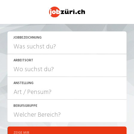
JETZT BEWERBEN
JOBBEZEICHNUNG
ARBEITSORT
ANSTELLUNG
BERUFSGRUPPE
JOB-TYP
10-100%
Festanstellung
ZEIGE MIR