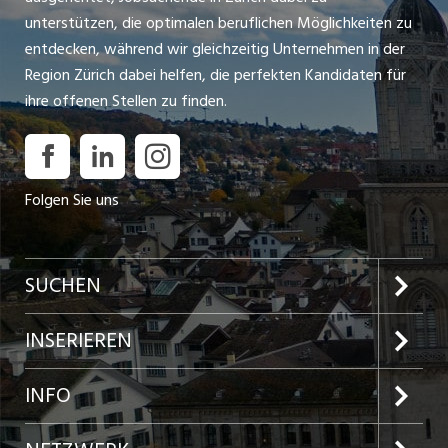
unterstützen, die optimalen beruflichen Möglichkeiten zu
entdecken, während wir gleichzeitig Unternehmen in der
Region Zürich dabei helfen, die perfekten Kandidaten für
ihre offenen Stellen zu finden.
Folgen Sie uns
SUCHEN
Jobs im Kanton Zürich
INSERIEREN
Jobs in der Stadt Zürich
Preise und Leistungen
INFO
Jobs in der Stadt Winterthur
Inserat aufgeben
Team