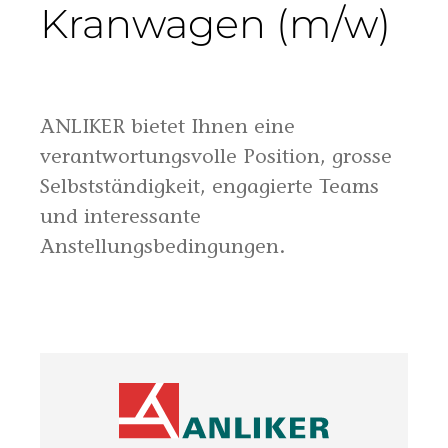
komfortabler, einfacher und nachhaltiger macht.
ANLIKER entwickelt, plant, baut, unterhält und
vermittelt Immobilien. Dafür ist das Unternehmen von
verschiedenen Standorten aus in weiten Teilen der
Deutschschweiz tätig. Als Gesamtanbieter mit rund
1'700 Mitarbeitenden ist ANLIKER eine der führenden
Unternehmungen in der Baubranche –
Bauunternehmung, Generalunternehmung,
Immobilienentwicklung und -bewirtschaftung unter
einem Dach.