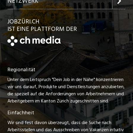
NETZWERK
Jobs in der Stadt Bülach
Kundenlogin
Ratgeber
jobbasel.ch
JOBZÜRI.CH
Jobs in der Stadt Uster
Schnittstelle
AGB
IST EINE PLATTFORM DER
jobbern.ch
Jobs in der Stadt Horgen
Datenschutzerklärung
jobmittelland.ch
Festanstellungen
Nutzungsbedingungen
ostjob.ch
Temporäre Jobs
Regionalität
Impressum
zentraljob.ch
Freelance Jobs
Unter dem Leitspruch "Dein Job in der Nähe" konzentrieren
Stellenmeldepflicht
myjob.ch
wir uns darauf, Produkte und Dienstleistungen anzubieten,
Praktikum-Jobs
die speziell auf die Anforderungen von Arbeitnehmern und
schaffu.ch (VS)
Arbeitgebern im Kanton Zürich zugeschnitten sind.
Lehrstellen
Einfachheit
ajourjob.ch
Ferienjobs
Wir sind fest davon überzeugt, dass die Suche nach
limmattalerzeitung.ch
Arbeitsstellen und das Ausschreiben von Vakanzen intuitiv