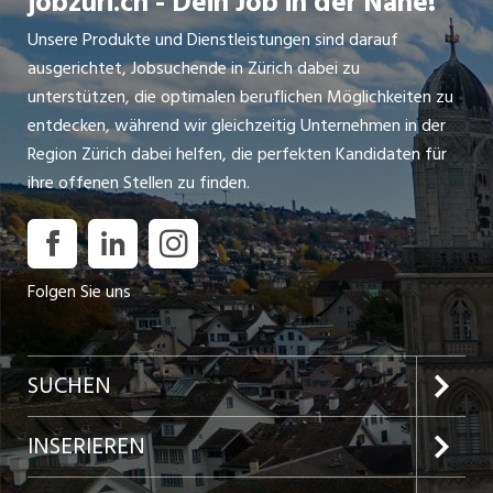
jobzüri.ch - Dein Job in der Nähe!
Unsere Produkte und Dienstleistungen sind darauf
ausgerichtet, Jobsuchende in Zürich dabei zu
unterstützen, die optimalen beruflichen Möglichkeiten zu
entdecken, während wir gleichzeitig Unternehmen in der
Region Zürich dabei helfen, die perfekten Kandidaten für
ihre offenen Stellen zu finden.
Folgen Sie uns
SUCHEN
Jobs im Kanton Zürich
INSERIEREN