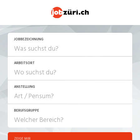
JETZT BEWERBEN
JOBBEZEICHNUNG
ARBEITSORT
ANSTELLUNG
BERUFSGRUPPE
JOB-TYP
10-100%
Festanstellung
ZEIGE MIR