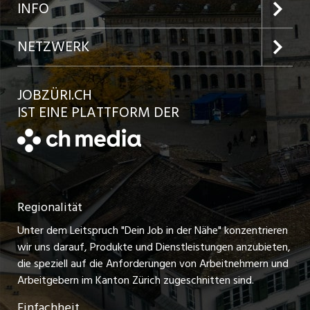
Jobs in der Stadt Zürich
Preise und Leistungen
INFO
Jobs in der Stadt Winterthur
Inserat aufgeben
Team
NETZWERK
Jobs in der Stadt Bülach
Kundenlogin
Ratgeber
jobbasel.ch
JOBZÜRI.CH
Jobs in der Stadt Uster
Schnittstelle
AGB
IST EINE PLATTFORM DER
jobbern.ch
Jobs in der Stadt Horgen
Datenschutzerklärung
jobmittelland.ch
Festanstellungen
Nutzungsbedingungen
ostjob.ch
Temporäre Jobs
Regionalität
Impressum
zentraljob.ch
Freelance Jobs
Unter dem Leitspruch "Dein Job in der Nähe" konzentrieren
Stellenmeldepflicht
myjob.ch
wir uns darauf, Produkte und Dienstleistungen anzubieten,
Praktikum-Jobs
die speziell auf die Anforderungen von Arbeitnehmern und
schaffu.ch (VS)
Arbeitgebern im Kanton Zürich zugeschnitten sind.
Lehrstellen
Einfachheit
ajourjob.ch