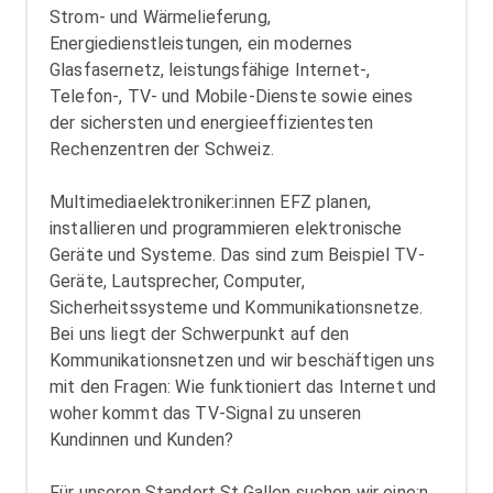
Wärmepumpenanlagen und beteiligt sich an
Strom- und Wärmelieferung,
entsprechenden Investitionen. Weiter baut die SAK
Energiedienstleistungen, ein modernes
für ihre Kunden ein Glasfasernetz für die schnelle
Glasfasernetz, leistungsfähige Internet-,
Datenübertragung auf.
Telefon-, TV- und Mobile-Dienste sowie eines
der sichersten und energieeffizientesten
Rechenzentren der Schweiz.
Mit rund 400 Mitarbeitenden deckt die SAK die ganze
Wertschöpfungskette ab: Von der
Multimediaelektroniker:innen EFZ planen,
Energiebeschaffung über Planung, Bau, Betrieb sowie
installieren und programmieren elektronische
Instandhaltung von Netzen und Anlagen bis hin zu
Geräte und Systeme. Das sind zum Beispiel TV-
Vertrieb und Rechnungsstellung.
Geräte, Lautsprecher, Computer,
Sicherheitssysteme und Kommunikationsnetze.
Bei uns liegt der Schwerpunkt auf den
Kommunikationsnetzen und wir beschäftigen uns
mit den Fragen: Wie funktioniert das Internet und
woher kommt das TV-Signal zu unseren
Kundinnen und Kunden?
Für unseren Standort St.Gallen suchen wir eine:n