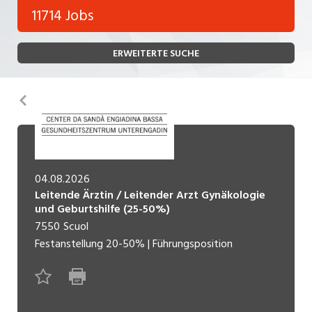
Bank, Versicherung
11714 Jobs
Temporär (befristet)
Bau, Handwerk, Elektro
ERWEITERTE SUCHE
Bildung, Kunst, Design, Soziale Berufe, Sport
Freelance
Chemie, Pharma, Biotechnologie
Praktikum
Zurück
Consulting, Human Resources
Lehrstelle
Einkauf, Logistik, Transport, Verkehr
Ferienjob
Engineering, Technik, Architektur
04.08.2026
Leitende Ärztin / Leitender Arzt Gynäkologie
POSITION
Finanzen, Controlling, Treuhand, Recht
und Geburtshilfe (25-50%)
7550
Scuol
Gartenbau, Landwirtschaft, Forstwirtschaft
Führungsposition
Festanstellung
20-50%
|
Führungsposition
Gastronomie, Hotellerie, Tourismus,
Management / Kader
Lebensmittel
Immobilien, Facility Management, Reinigung