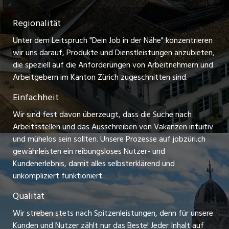
ostjob.ch
Temporäre Jobs
Regionalität
Impressum
zentraljob.ch
Freelance Jobs
Unter dem Leitspruch "Dein Job in der Nähe" konzentrieren
Stellenmeldepflicht
myjob.ch
wir uns darauf, Produkte und Dienstleistungen anzubieten,
Praktikum-Jobs
die speziell auf die Anforderungen von Arbeitnehmern und
schaffu.ch (VS)
Arbeitgebern im Kanton Zürich zugeschnitten sind.
Lehrstellen
Einfachheit
ajourjob.ch
Ferienjobs
Wir sind fest davon überzeugt, dass die Suche nach
limmattalerzeitung.ch
Arbeitsstellen und das Ausschreiben von Vakanzen intuitiv
Führungspositionen
und mühelos sein sollten. Unsere Prozesse auf jobzüri.ch
radio24.ch
gewährleisten ein reibungsloses Nutzer- und
Arbeitgeber
Kundenerlebnis, damit alles selbsterklärend und
toxic.fm
unkompliziert funktioniert.
Jobline
telezüri.ch
Qualität
Wir streben stets nach Spitzenleistungen, denn für unsere
chmedia.ch
Kunden und Nutzer zählt nur das Beste! Jeder Inhalt auf