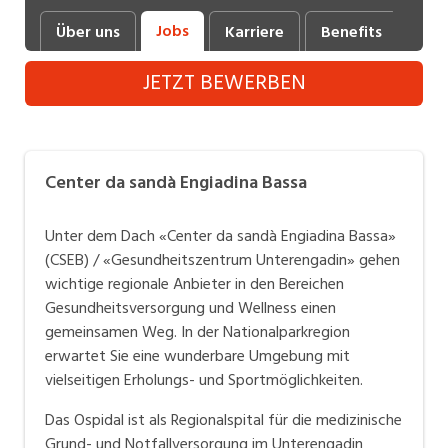
Industrie, Maschinenbau, Anlagenbau,
Jobs
Über uns
Karriere
Benefits
Fot
Produktion
JETZT BEWERBEN
Informatik, Telekommunikation
Kaufm. Berufe, Kundendienst, Verwaltung
Körperpflege, Wellness
Center da sandà Engiadina Bassa
Marketing, Kommunikation, Medien, Druck
Unter dem Dach «Center da sandà Engiadina Bassa»
Mechanik, Elektronik, Optik (Fertigung)
(CSEB) / «Gesundheitszentrum Unterengadin» gehen
wichtige regionale Anbieter in den Bereichen
Medizin, Gesundheitswesen, Pflege
Gesundheitsversorgung und Wellness einen
Sicherheit, Rettung, Polizei, Zoll
gemeinsamen Weg. In der Nationalparkregion
erwartet Sie eine wunderbare Umgebung mit
Verkauf, Handel, Kundenberatung,
vielseitigen Erholungs- und Sportmöglichkeiten.
Aussendienst
Das Ospidal ist als Regionalspital für die medizinische
Grund- und Notfallversorgung im Unterengadin