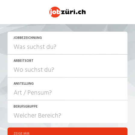
JETZT BEWERBEN
JOBBEZEICHNUNG
ARBEITSORT
ANSTELLUNG
BERUFSGRUPPE
JOB-TYP
10-100%
Festanstellung
ZEIGE MIR