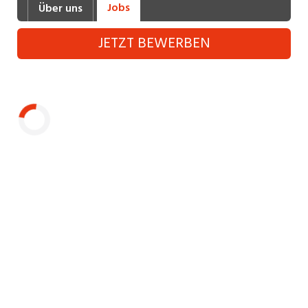
Jobs
Über uns
Industrie, Maschinenbau, Anlagenbau,
Produktion
JETZT BEWERBEN
Informatik, Telekommunikation
Kaufm. Berufe, Kundendienst, Verwaltung
Körperpflege, Wellness
Marketing, Kommunikation, Medien, Druck
Laden...
Mechanik, Elektronik, Optik (Fertigung)
Medizin, Gesundheitswesen, Pflege
Sicherheit, Rettung, Polizei, Zoll
Verkauf, Handel, Kundenberatung,
Aussendienst