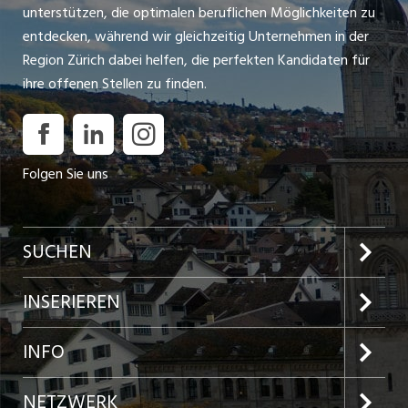
unterstützen, die optimalen beruflichen Möglichkeiten zu
entdecken, während wir gleichzeitig Unternehmen in der
Region Zürich dabei helfen, die perfekten Kandidaten für
ihre offenen Stellen zu finden.
Folgen Sie uns
SUCHEN
Jobs im Kanton Zürich
INSERIEREN
Jobs in der Stadt Zürich
Preise und Leistungen
INFO
Jobs in der Stadt Winterthur
Inserat aufgeben
Team
NETZWERK