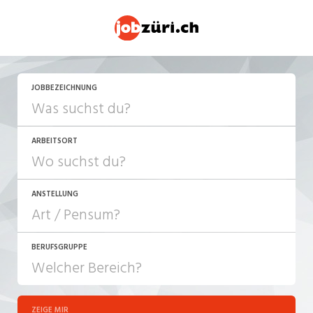
JETZT BEWERBEN
JOBBEZEICHNUNG
ARBEITSORT
ANSTELLUNG
BERUFSGRUPPE
JOB-TYP
10-100%
Festanstellung
ZEIGE MIR