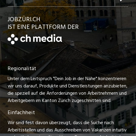
Jobs in der Stadt Bülach
Kundenlogin
Ratgeber
jobbasel.ch
JOBZÜRI.CH
Jobs in der Stadt Uster
Schnittstelle
AGB
IST EINE PLATTFORM DER
jobbern.ch
Jobs in der Stadt Horgen
Datenschutzerklärung
jobmittelland.ch
Festanstellungen
Nutzungsbedingungen
ostjob.ch
Temporäre Jobs
Regionalität
Impressum
zentraljob.ch
Freelance Jobs
Unter dem Leitspruch "Dein Job in der Nähe" konzentrieren
Stellenmeldepflicht
myjob.ch
wir uns darauf, Produkte und Dienstleistungen anzubieten,
Praktikum-Jobs
die speziell auf die Anforderungen von Arbeitnehmern und
schaffu.ch (VS)
Arbeitgebern im Kanton Zürich zugeschnitten sind.
Lehrstellen
Einfachheit
ajourjob.ch
Ferienjobs
Wir sind fest davon überzeugt, dass die Suche nach
limmattalerzeitung.ch
Arbeitsstellen und das Ausschreiben von Vakanzen intuitiv
Führungspositionen