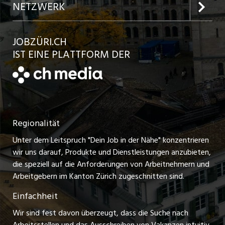
Inserat aufgeben
Team
NETZWERK
Jobs in der Stadt Bülach
Kundenlogin
Ratgeber
jobbasel.ch
JOBZÜRI.CH
Jobs in der Stadt Uster
Schnittstelle
AGB
IST EINE PLATTFORM DER
jobbern.ch
Jobs in der Stadt Horgen
Datenschutzerklärung
jobmittelland.ch
Festanstellungen
Nutzungsbedingungen
ostjob.ch
Temporäre Jobs
Regionalität
Impressum
zentraljob.ch
Freelance Jobs
Unter dem Leitspruch "Dein Job in der Nähe" konzentrieren
Stellenmeldepflicht
myjob.ch
wir uns darauf, Produkte und Dienstleistungen anzubieten,
Praktikum-Jobs
die speziell auf die Anforderungen von Arbeitnehmern und
schaffu.ch (VS)
Arbeitgebern im Kanton Zürich zugeschnitten sind.
Lehrstellen
Einfachheit
ajourjob.ch
Ferienjobs
Wir sind fest davon überzeugt, dass die Suche nach
limmattalerzeitung.ch
Arbeitsstellen und das Ausschreiben von Vakanzen intuitiv