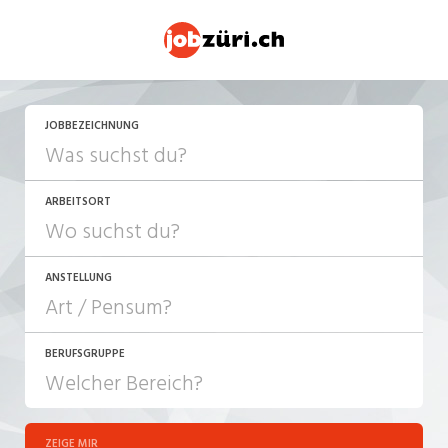
JETZT BEWERBEN
JOBBEZEICHNUNG
ARBEITSORT
ANSTELLUNG
BERUFSGRUPPE
JOB-TYP
10-100%
Festanstellung
ZEIGE MIR