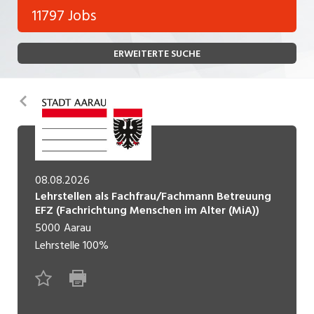
Bank, Versicherung
11797 Jobs
Temporär (befristet)
Bau, Handwerk, Elektro
ERWEITERTE SUCHE
Bildung, Kunst, Design, Soziale Berufe, Sport
Freelance
Chemie, Pharma, Biotechnologie
Praktikum
Zurück
Consulting, Human Resources
Lehrstelle
Einkauf, Logistik, Transport, Verkehr
Ferienjob
Engineering, Technik, Architektur
08.08.2026
Lehrstellen als Fachfrau/Fachmann Betreuung
POSITION
Finanzen, Controlling, Treuhand, Recht
EFZ (Fachrichtung Menschen im Alter (MiA))
5000
Aarau
Gartenbau, Landwirtschaft, Forstwirtschaft
Führungsposition
Lehrstelle
100%
Gastronomie, Hotellerie, Tourismus,
Management / Kader
Lebensmittel
Immobilien, Facility Management, Reinigung