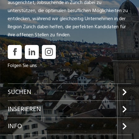
ausgerichtet, Jobsuchende in Zürich dabei zu
unterstützen, die optimalen beruflichen Möglichkeiten zu
entdecken, während wir gleichzeitig Unternehmen in der
Region Zürich dabei helfen, die perfekten Kandidaten für
ihre offenen Stellen zu finden.
Folgen Sie uns
SUCHEN
Jobs im Kanton Zürich
INSERIEREN
Jobs in der Stadt Zürich
Preise und Leistungen
INFO
Jobs in der Stadt Winterthur