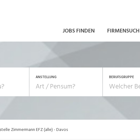
JOBS FINDEN
FIRMENSUCH
ANSTELLUNG
BERUFSGRUPPE
Bildung, Kunst, Design
10-100%
Pensum
POSITION
au, Handwerk, Elektro
Berufe, Sport
Temporär (befristet)
Führung
Einkauf, Logistik, Tra
stelle Zimmermann EFZ (alle) - Davos
onsulting, Human Resources
Verkehr