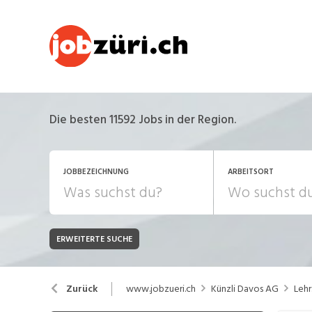
Die besten 11592 Jobs in der Region.
JOBBEZEICHNUNG
ARBEITSORT
ERWEITERTE SUCHE
JOB-TYP
Bank, Versicherung
B
Festanstellung
www.jobzueri.ch
Künzli Davos AG
Lehr
Zurück
Chemie, Pharma, Biotechnologie
C