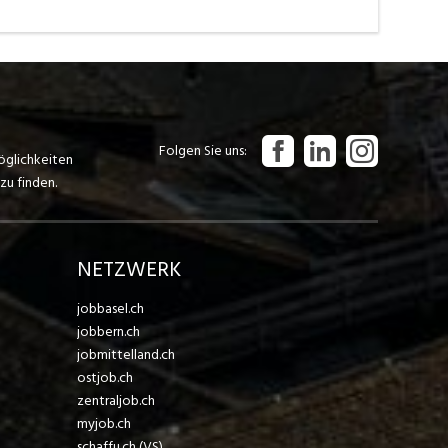
Folgen Sie uns
öglichkeiten
zu finden.
NETZWERK
jobbasel.ch
jobbern.ch
jobmittelland.ch
ostjob.ch
zentraljob.ch
myjob.ch
schaffu.ch (VS)