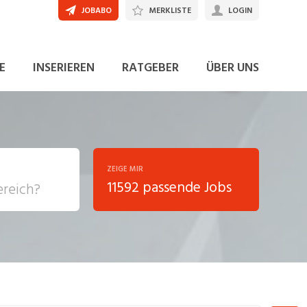
JOBABO
MERKLISTE
LOGIN
JETZT BEWERBEN
E
INSERIEREN
RATGEBER
ÜBER UNS
ZEIGE MIR
11592 passende Jobs
, Soziale
sposition
nsport,