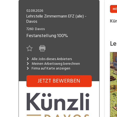
Freelance
Fi
Engineering, Technik, Architektur
ME
02.08.2026
R
Lehrstelle
Lehrstelle Zimmermann EFZ (alle) -
Kün
Davos
Gastronomie, Hotellerie,
I
Tourismus, Lebensmittel
R
7260
Davos
Festanstellung
100%
K
Informatik, Telekommunikation
Le
V
Marketing, Kommunikation,
Me
Medien, Druck
(F
Alle Jobs dieses Anbieters
Meinen Arbeitsweg berechnen
Firma auf Karte anzeigen
V
Sicherheit, Rettung, Polizei, Zoll
A
JETZT BEWERBEN