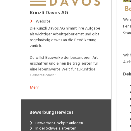
Künzli Davos AG
Wir 
Website
Fens
Die Künzli Davos AG nimmt ihre Aufgabe
Stan
als wichtiger Arbeitgeber ernst und gibt
regelmässig etwas an die Bevölkerung
zurück.
Wir 
Du willst Bauwerke der besonderen Art
Ausb
erschaffen und einen Beitrag leisten für
eine lebenswerte Welt für zukünftige
Dei
Generationen?
Dann bist Du bei uns richtig. Werde Teil
Mehr
unseres Teams und bau mit uns die Welt
von morgen! Auch Initiativbewerbungen
sind willkommen.
Bewerbungsservices
Bewerber-Cockpit anlegen
In der Schweiz arbeiten