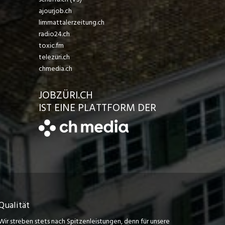
ajourjob.ch
limmattalerzeitung.ch
radio24.ch
toxic.fm
telezüri.ch
chmedia.ch
JOBZÜRI.CH
IST EINE PLATTFORM DER
Qualität
Wir streben stets nach Spitzenleistungen, denn für unsere